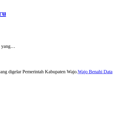
ru
o yang…
Wajo Benahi Data