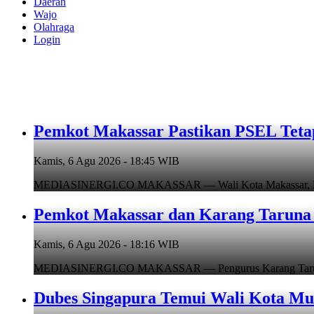
Daerah
Wajo
Olahraga
Login
Pemkot Makassar Pastikan PSEL Tetap
Kamis, 6 Agu 2026 - 18:45 WIB
MEDIASINERGI.CO MAKASSAR — Wali Kota Makassar, Munafr
Pemkot Makassar dan Karang Taruna 
Kamis, 6 Agu 2026 - 18:16 WIB
MEDIASINERGI.CO MAKASSAR — Pengurus Karang Taruna Ko
Dubes Singapura Temui Wali Kota Mun