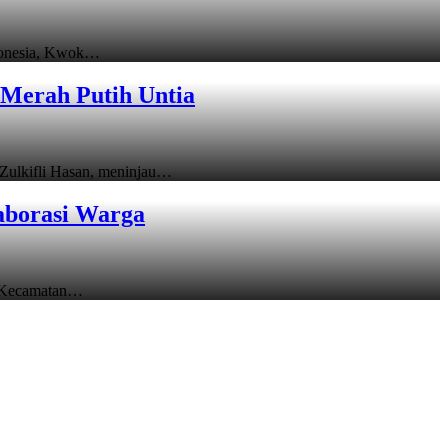
donesia, Kwok…
Merah Putih Untia
ulkifli Hasan, meninjau…
aborasi Warga
 Kecamatan…