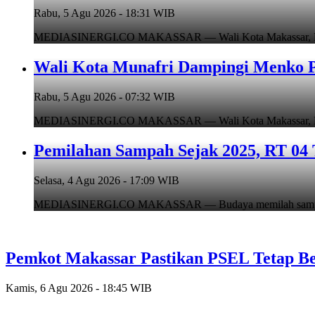
Rabu, 5 Agu 2026 - 18:31 WIB
MEDIASINERGI.CO MAKASSAR — Wali Kota Makassar, Munafr
Wali Kota Munafri Dampingi Menko P
Rabu, 5 Agu 2026 - 07:32 WIB
MEDIASINERGI.CO MAKASSAR — Wali Kota Makassar, Munafr
Pemilahan Sampah Sejak 2025, RT 04 
Selasa, 4 Agu 2026 - 17:09 WIB
MEDIASINERGI.CO MAKASSAR — Budaya memilah sampah di
Pemkot Makassar Pastikan PSEL Tetap Be
Kamis, 6 Agu 2026 - 18:45 WIB