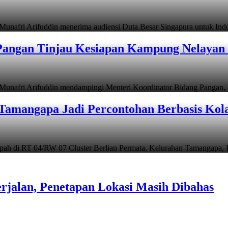
i Arifuddin menerima audiensi Duta Besar Singapura untuk In
angan Tinjau Kesiapan Kampung Nelayan 
i Arifuddin mendampingi Menteri Koordinator Bidang Pangan, Z
Tamangapa Jadi Percontohan Berbasis Kol
 RT 04/RW 07 Cluster Berlian Permata, Kelurahan Tamangapa,
rjalan, Penetapan Lokasi Masih Dibahas