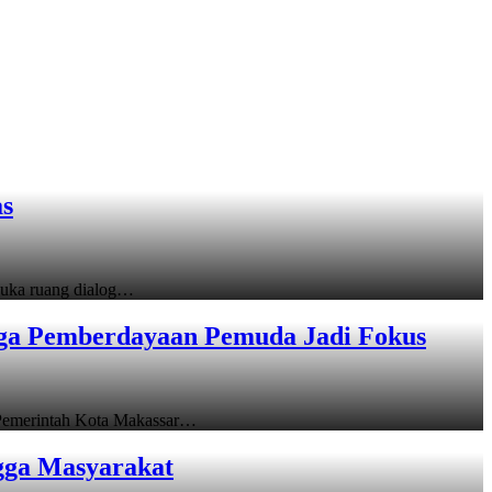
as
uka ruang dialog…
gga Pemberdayaan Pemuda Jadi Fokus
emerintah Kota Makassar…
gga Masyarakat