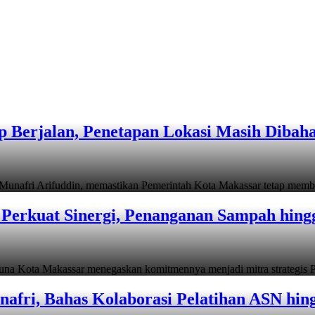
 Berjalan, Penetapan Lokasi Masih Dibah
i Arifuddin, memastikan Pemerintah Kota Makassar tetap memb
Perkuat Sinergi, Penanganan Sampah hin
ta Makassar menegaskan komitmennya menjadi mitra strategis P
afri, Bahas Kolaborasi Pelatihan ASN hin