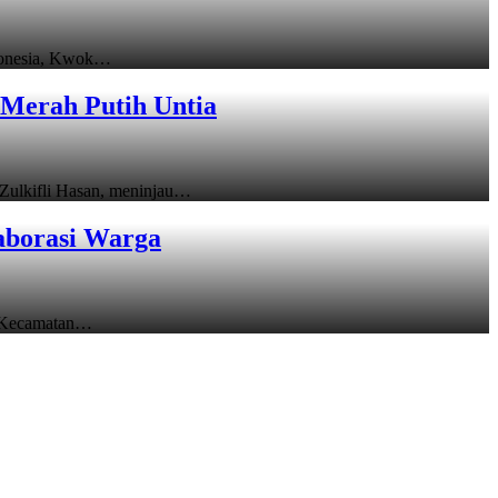
donesia, Kwok…
Merah Putih Untia
ulkifli Hasan, meninjau…
aborasi Warga
 Kecamatan…