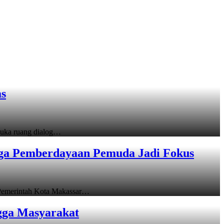
as
uka ruang dialog…
gga Pemberdayaan Pemuda Jadi Fokus
emerintah Kota Makassar…
gga Masyarakat