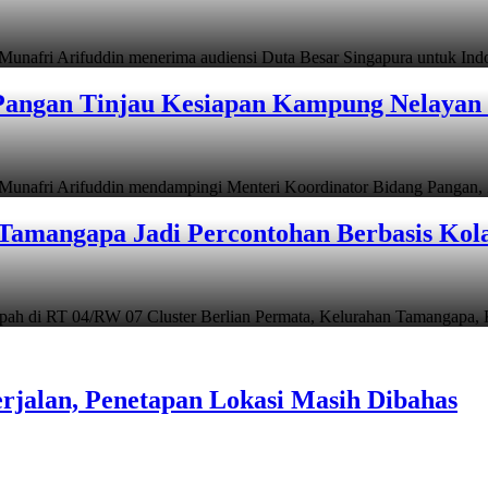
i Arifuddin menerima audiensi Duta Besar Singapura untuk In
angan Tinjau Kesiapan Kampung Nelayan 
i Arifuddin mendampingi Menteri Koordinator Bidang Pangan, Z
Tamangapa Jadi Percontohan Berbasis Kol
 RT 04/RW 07 Cluster Berlian Permata, Kelurahan Tamangapa,
rjalan, Penetapan Lokasi Masih Dibahas