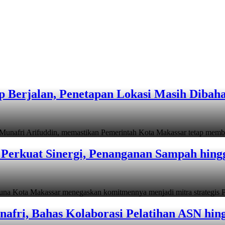
 Berjalan, Penetapan Lokasi Masih Dibah
i Arifuddin, memastikan Pemerintah Kota Makassar tetap memb
Perkuat Sinergi, Penanganan Sampah hin
ta Makassar menegaskan komitmennya menjadi mitra strategis P
afri, Bahas Kolaborasi Pelatihan ASN hin