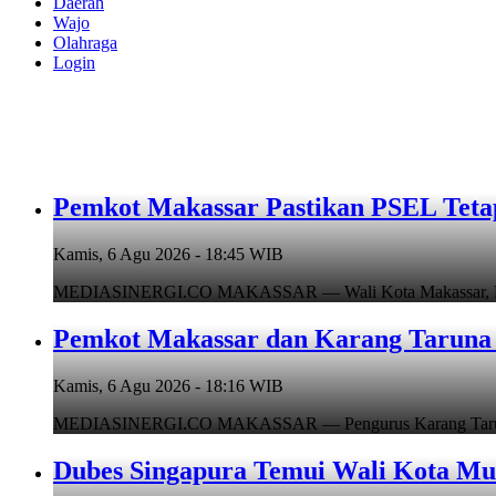
Daerah
Wajo
Olahraga
Login
Pemkot Makassar Pastikan PSEL Tetap
Kamis, 6 Agu 2026 - 18:45 WIB
MEDIASINERGI.CO MAKASSAR — Wali Kota Makassar, Munafr
Pemkot Makassar dan Karang Taruna 
Kamis, 6 Agu 2026 - 18:16 WIB
MEDIASINERGI.CO MAKASSAR — Pengurus Karang Taruna Ko
Dubes Singapura Temui Wali Kota Mun