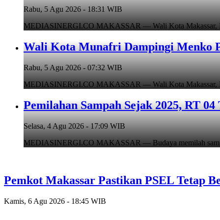
Rabu, 5 Agu 2026 - 18:31 WIB
MEDIASINERGI.CO MAKASSAR — Wali Kota Makassar, Munafr
Wali Kota Munafri Dampingi Menko P
Rabu, 5 Agu 2026 - 07:32 WIB
MEDIASINERGI.CO MAKASSAR — Wali Kota Makassar, Munafr
Pemilahan Sampah Sejak 2025, RT 04 
Selasa, 4 Agu 2026 - 17:09 WIB
MEDIASINERGI.CO MAKASSAR — Budaya memilah sampah di
Pemkot Makassar Pastikan PSEL Tetap Be
Kamis, 6 Agu 2026 - 18:45 WIB