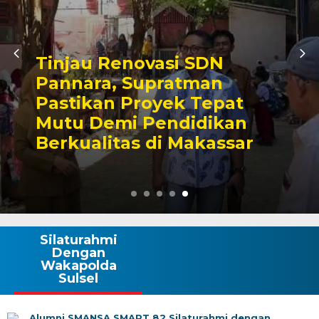
Umiyati Apresiasi Langkah
KONI Makassar Daftarkan
Seluruh Atlet PORPROV ke
BPJS Ketenagakerjaan
Silaturahmi
Dengan
Wakapolda
Sulsel
Alumni SMANSA SMART 82 Silaturahmi dengan