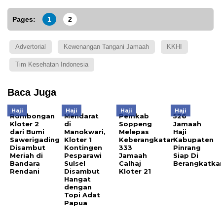
Pages:
1
2
Advertorial
Kewenangan Tangani Jamaah
KKHI
Tim Kesehatan Indonesia
Baca Juga
Haji
Haji
Haji
Haji
Rombongan
Mendarat
Pemkab
526
Kloter 2
di
Soppeng
Jamaah
dari Bumi
Manokwari,
Melepas
Haji
Sawerigading
Kloter 1
Keberangkatan
Kabupaten
Disambut
Kontingen
333
Pinrang
Meriah di
Pesparawi
Jamaah
Siap Di
Bandara
Sulsel
Calhaj
Berangkatka
Rendani
Disambut
Kloter 21
Hangat
dengan
Topi Adat
Papua