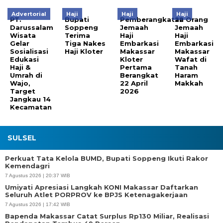
Advertorial
Haji
Haji
Haji
PT.
Bupati
Pemberangkatan
22 Orang
Darussalam
Soppeng
Jemaah
Jemaah
Wisata
Terima
Haji
Haji
Gelar
Tiga Nakes
Embarkasi
Embarkasi
Sosialisasi
Haji Kloter
Makassar
Makassar
Edukasi
Kloter
Wafat di
Haji &
Pertama
Tanah
Umrah di
Berangkat
Haram
Wajo,
22 April
Makkah
Target
2026
Jangkau 14
Kecamatan
SULSEL
Perkuat Tata Kelola BUMD, Bupati Soppeng Ikuti Rakor
Kemendagri
7 Agustus 2026 | 20:37 WIB
Umiyati Apresiasi Langkah KONI Makassar Daftarkan
Seluruh Atlet PORPROV ke BPJS Ketenagakerjaan
7 Agustus 2026 | 17:42 WIB
Bapenda Makassar Catat Surplus Rp130 Miliar, Realisasi