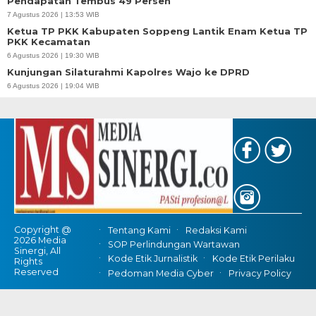
Pendapatan Tembus 49 Persen
7 Agustus 2026 | 13:53 WIB
Ketua TP PKK Kabupaten Soppeng Lantik Enam Ketua TP
PKK Kecamatan
6 Agustus 2026 | 19:30 WIB
Kunjungan Silaturahmi Kapolres Wajo ke DPRD
6 Agustus 2026 | 19:04 WIB
Copyright @
Tentang Kami
Redaksi Kami
2026 Media
SOP Perlindungan Wartawan
Sinergi, All
Kode Etik Jurnalistik
Kode Etik Perilaku
Rights
Reserved
Pedoman Media Cyber
Privacy Policy