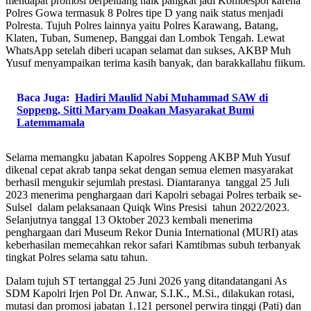
mendap
at promosi
berpeluang
n
aik pangkat jadi Kombespol
karena
Polres Go
wa
termasuk 8 Polres tipe D yang naik status menjadi
Polresta. Tujuh Polres lainnya yaitu Polres Karawang, Batang,
Klaten, Tuban, Sumenep, Banggai dan Lombok T
engah. Lewat
WhatsApp setelah d
iberi ucapan selamat
dan sukses,
AKBP Muh
Yusuf menyampaikan terima kasih banyak, dan barakkallahu fiikum.
Baca Juga:
Hadiri Maulid Nabi Muhammad SAW di
Soppeng, Sitti Maryam Doakan Masyarakat Bumi
Latemmamala
Selama memangku jabatan Kapolres Soppeng
AKBP Muh Yusuf
dikenal cepat akrab
tanpa sekat
dengan semua elemen masyarakat
berhasil mengukir
sejumlah
prestasi.
Diantaranya t
anggal 25 Juli
2023 menerima penghargaan dari Kapolri sebagai Polres terbaik se-
Sulsel dalam pelaksanaan Quiqk Wins Presisi tahun 2022/2023.
Selanjutnya tanggal 13 Oktober 2023 kembali menerima
penghargaan dari Museum Rekor Dunia International (MURI) atas
keberhasilan memecahkan rekor safari Kamtibmas subuh terbanyak
ting
k
at Polres selama satu tahun.
Dalam tujuh ST t
ertanggal 25 Juni 2026 yang ditandatangani As
SDM Kapolri Irjen Pol Dr. Anwar, S.I.K., M.
Si., dilakukan rotasi,
mutasi dan promosi jabatan 1.121 personel perwira tinggi (Pati) dan