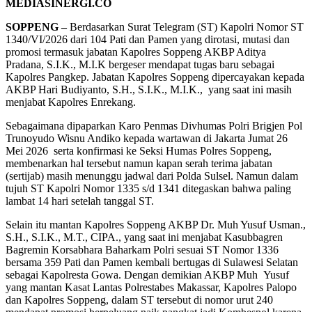
MEDIASINERGI.CO
SOPPENG
–
Berdasarkan Surat Telegram (ST) Kapolri Nomor ST
1340/VI/2026 dari 104 Pati dan Pamen yang dirotasi, mutasi dan
promosi termasuk jabatan Kapolres Soppeng AKBP Aditya
Pradana, S.I.K., M.I.K bergeser mendapat tugas baru sebagai
Kapolres Pangkep.
Jabatan Kapolres Soppeng dipercayakan kepada
AKBP Hari Budiyanto, S.H., S.I.K., M.I.K., yang saat ini masih
menjabat Kapolres Enrekang.
Sebagaimana dipaparkan Karo Penmas Divhumas Polri Brigjen Pol
Trunoyudo Wisnu Andiko
kep
ada wartawan di Jakarta Jumat 26
Mei 20
26 serta konfirmasi ke Seksi Hu
mas Po
lres Soppeng,
membenarkan hal ter
seb
ut namun kapan serah terima jabatan
(sertijab) masih menunggu jadwal dari Polda
Sulsel.
N
amun dalam
tujuh
ST Kapolri
Nomor 1335 s/d 1341
ditegaskan bahwa paling
lambat 14 hari setelah tanggal ST.
Selain itu mantan Kapolres Soppeng AKBP Dr. Muh Yusuf Usman.,
S
.
H., S
.
I.K., M
.
T., CIPA., yang saat
ini
menjabat
Kasubbagren
Bagremin
Korsabhara Baharkam Polri
sesuai ST Nomor 1336
bersama 359 Pati dan Pamen
kembali bertugas di Sulawesi Selatan
sebagai Kapolresta Gowa. Dengan demikian AKBP Muh Yusuf
yang
mantan Kasat Lantas Polrestabes Makassar, Kapolres Palopo
dan Kapolres Soppeng,
dalam ST tersebut di nomor urut 240