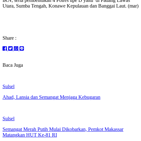
IKN, serta pembentukan 4 Polres t
ipe
D yaitu di Padang Lawas
Utara, Sumba Tengah, Kon
awe Kepulauan dan
Banggai L
aut
. (
mar
)
Share :
Baca Juga
Sulsel
Ahad, Lansia dan Semangat Menjaga Kebugaran
Sulsel
Semangat Merah Putih Mulai Dikobarkan, Pemkot Makassar
Matangkan HUT Ke-81 RI