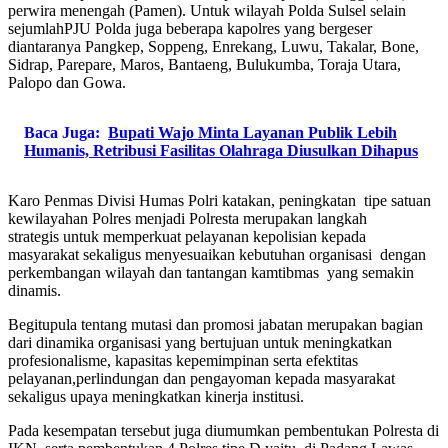
perwira menengah (Pamen).
Untuk wilayah Polda Su
lsel selain
sejumlah
PJU
Polda juga beberapa
kapolres yang bergeser
dian
taranya
Pangkep, Soppeng, Enrekang, Luwu, Takalar, Bone,
Sidrap, Parepare
, Maros, Bantaeng, Bulukumba, Toraja Utara,
Palopo
dan Gowa.
Baca Juga:
Bupati Wajo Minta Layanan Publik Lebih
Humanis, Retribusi Fasilitas Olahraga Diusulkan Dihapus
Karo Penmas Div
isi H
umas Polri katakan, p
en
ingkatan tip
e satuan
kewilayah
an
Polres menjadi Polresta
merupakan lan
gkah
st
rategis
untuk memperk
uat
pelayanan kepo
lisian kep
ada
masyarakat sekaligus
menyesuaikan kebutuhan organisasi dengan
perkembangan wilayah dan tantangan kamtibmas yang
s
emak
i
n
dinamis.
Begitupula tentang mutasi dan promosi jabatan merup
aka
n
bagian
dari dinamika organi
s
asi yang bertujuan untuk
meningkatkan
profesionalisme, kapasitas kep
emi
mpinan serta efektitas
pelayanan
,perlindungan dan pengayoman ke
pada masyarak
at
sekaligus upaya m
eningkatkan kinerja institusi.
Pada kesempatan terseb
ut juga diumumkan
pembentukan Polresta di