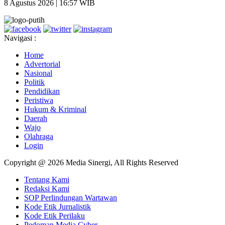
8 Agustus 2026 | 16:57 WIB
Navigasi :
Home
Advertorial
Nasional
Politik
Pendidikan
Peristiwa
Hukum & Kriminal
Daerah
Wajo
Olahraga
Login
Copyright @ 2026 Media Sinergi, All Rights Reserved
Tentang Kami
Redaksi Kami
SOP Perlindungan Wartawan
Kode Etik Jurnalistik
Kode Etik Perilaku
Pedoman Media Cyber