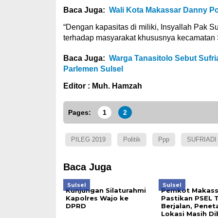
Baca Juga:
Wali Kota Makassar Danny P
“Dengan kapasitas di miliki, Insyallah Pak 
terhadap masyarakat khususnya kecamatan Sa
Baca Juga:
Warga Tanasitolo Sebut Sufr
Parlemen Sulsel
Editor : Muh. Hamzah
Pages:
1
2
PILEG 2019
Politik
Ppp
SUFRIADI
Baca Juga
Sulsel
Sulsel
Kunjungan Silaturahmi
Pemkot Makass
Kapolres Wajo ke
Pastikan PSEL 
DPRD
Berjalan, Pene
Lokasi Masih D