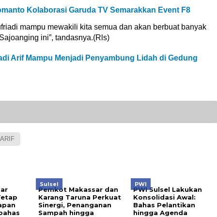
omanto Kolaborasi Garuda TV Semarakkan Event F8
Sufriadi mampu mewakili kita semua dan akan berbuat banyak
joanging ini”, tandasnya.(Rls)
iadi Arif Mampu Menjadi Penyambung Lidah di Gedung
 ARIF
Sulsel
PWI
ar
Pemkot Makassar dan
PWI Sulsel Lakukan
Tetap
Karang Taruna Perkuat
Konsolidasi Awal:
tapan
Sinergi, Penanganan
Bahas Pelantikan
ibahas
Sampah hingga
hingga Agenda