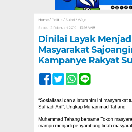
Home /
Politik
/
Sulsel
/
Wajo
Sabtu, 2 Februari 2019 - 13:16 WIB
Dinilai Layak Menjad
Masyarakat Sajoang
Kampanye Rakyat Suf
“Sosialisasi dan silaturahim ini masyarak
Sufriadi Arif”, Ungkap Muhammad Tahang
Muhammad Tahang bersama Tokoh masyarakat 
mampu menjadi penyambung lidah masyarak