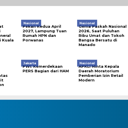
Nasional
Nasional
at
Pekan Kedua April
Gema Paskah Nasional
i
2027, Lampung Tuan
2026, Saat Puluhan
neral
Rumah HPN dan
Ribu Umat dan Tokoh
i Kuala
Porwanas
Bangsa Bersatu di
Manado
Jakarta
Nasional
PWI: Kemerdekaan
APKLI Minta Kepala
PERS Bagian dari HAM
Daerah Moratorium
atas
Pemberian Izin Retail
it
Modern
on