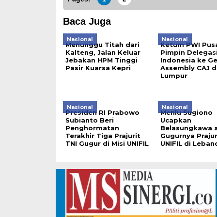
Baca Juga
Nasional
Nasional
Menunggu Titah dari
Ketum PWI Pus
Kalteng, Jalan Keluar
Pimpin Delegas
Jebakan HPM Tinggi
Indonesia ke Ge
Pasir Kuarsa Kepri
Assembly CAJ d
Lumpur
Nasional
Nasional
Presiden RI Prabowo
Menlu Sugiono
Subianto Beri
Ucapkan
Penghormatan
Belasungkawa 
Terakhir Tiga Prajurit
Gugurnya Prajur
TNI Gugur di Misi UNIFIL
UNIFIL di Leban