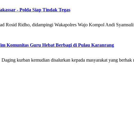
kassar - Polda Siap Tindak Tegas
Rosid Ridho, didampingi Wakapolres Wajo Kompol Andi Syamsulifu, se
im Komunitas Guru Hebat Berbagi di Pulau Karanrang
i. Daging kurban kemudian disalurkan kepada masyarakat yang berhak