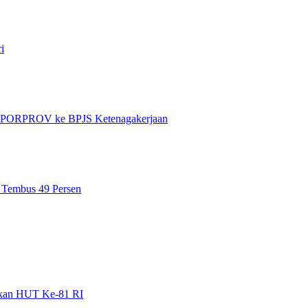
i
et PORPROV ke BPJS Ketenagakerjaan
n Tembus 49 Persen
gkan HUT Ke-81 RI