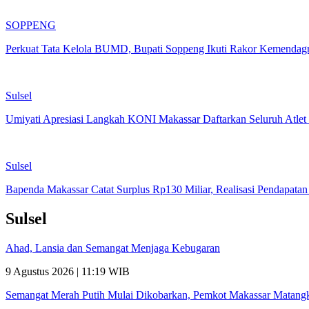
SOPPENG
Perkuat Tata Kelola BUMD, Bupati Soppeng Ikuti Rakor Kemendagr
Sulsel
Umiyati Apresiasi Langkah KONI Makassar Daftarkan Seluruh Atl
Sulsel
Bapenda Makassar Catat Surplus Rp130 Miliar, Realisasi Pendapata
Sulsel
Ahad, Lansia dan Semangat Menjaga Kebugaran
9 Agustus 2026 | 11:19 WIB
Semangat Merah Putih Mulai Dikobarkan, Pemkot Makassar Matan