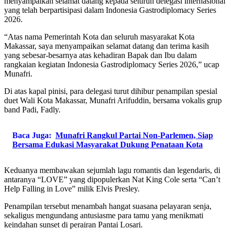
menyampaikan selamat datang kepada seluruh delegasi internasional
yang telah berpartisipasi dalam Indonesia Gastrodiplomacy Series
2026.
“Atas nama Pemerintah Kota dan seluruh masyarakat Kota
Makassar, saya menyampaikan selamat datang dan terima kasih
yang sebesar-besarnya atas kehadiran Bapak dan Ibu dalam
rangkaian kegiatan Indonesia Gastrodiplomacy Series 2026,” ucap
Munafri.
Di atas kapal pinisi, para delegasi turut dihibur penampilan spesial
duet Wali Kota Makassar, Munafri Arifuddin, bersama vokalis grup
band Padi, Fadly.
Baca Juga:
Munafri Rangkul Partai Non-Parlemen, Siap
Bersama Edukasi Masyarakat Dukung Penataan Kota
Keduanya membawakan sejumlah lagu romantis dan legendaris, di
antaranya “LOVE” yang dipopulerkan Nat King Cole serta “Can’t
Help Falling in Love” milik Elvis Presley.
Penampilan tersebut menambah hangat suasana pelayaran senja,
sekaligus mengundang antusiasme para tamu yang menikmati
keindahan sunset di perairan Pantai Losari.