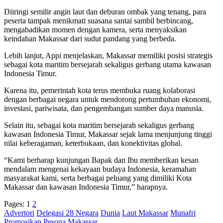
Diiringi semilir angin laut dan deburan ombak yang tenang, para
peserta tampak menikmati suasana santai sambil berbincang,
mengabadikan momen dengan kamera, serta menyaksikan
keindahan Makassar dari sudut pandang yang berbeda.
Lebih lanjut, Appi menjelaskan, Makassar memiliki posisi strategis
sebagai kota maritim bersejarah sekaligus gerbang utama kawasan
Indonesia Timur.
Karena itu, pemerintah kota terus membuka ruang kolaborasi
dengan berbagai negara untuk mendorong pertumbuhan ekonomi,
investasi, pariwisata, dan pengembangan sumber daya manusia.
Selain itu, sebagai kota maritim bersejarah sekaligus gerbang
kawasan Indonesia Timur, Makassar sejak lama menjunjung tinggi
nilai keberagaman, keterbukaan, dan konektivitas global.
“Kami berharap kunjungan Bapak dan Ibu memberikan kesan
mendalam mengenai kekayaan budaya Indonesia, keramahan
masyarakat kami, serta berbagai peluang yang dimiliki Kota
Makassar dan kawasan Indonesia Timur,” harapnya.
Pages:
1
2
Advertori
Delegasi 28 Negara
Dunia
Laut Makassar
Munafri
Promosikan Pesona Makassar