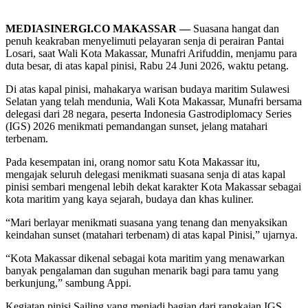
MEDIASINERGI.CO MAKASSAR —
Suasana hangat dan
penuh keakraban menyelimuti pelayaran senja di perairan Pantai
Losari, saat Wali Kota Makassar, Munafri Arifuddin, menjamu para
duta besar, di atas kapal pinisi, Rabu 24 Juni 2026, waktu petang.
Di atas kapal pinisi, mahakarya warisan budaya maritim Sulawesi
Selatan yang telah mendunia, Wali Kota Makassar, Munafri bersama
delegasi dari 28 negara, peserta Indonesia Gastrodiplomacy Series
(IGS) 2026 menikmati pemandangan sunset, jelang matahari
terbenam.
Pada kesempatan ini, orang nomor satu Kota Makassar itu,
mengajak seluruh delegasi menikmati suasana senja di atas kapal
pinisi sembari mengenal lebih dekat karakter Kota Makassar sebagai
kota maritim yang kaya sejarah, budaya dan khas kuliner.
“Mari berlayar menikmati suasana yang tenang dan menyaksikan
keindahan sunset (matahari terbenam) di atas kapal Pinisi,” ujarnya.
“Kota Makassar dikenal sebagai kota maritim yang menawarkan
banyak pengalaman dan suguhan menarik bagi para tamu yang
berkunjung,” sambung Appi.
Kegiatan pinisi Sailing yang menjadi bagian dari rangkaian IGS