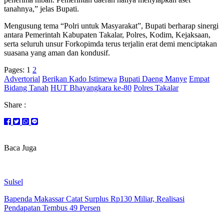
tanahnya,” jelas Bupati.
Mengusung tema “Polri untuk Masyarakat”, Bupati berharap sinergi
antara Pemerintah Kabupaten Takalar, Polres, Kodim, Kejaksaan,
serta seluruh unsur Forkopimda terus terjalin erat demi menciptakan
suasana yang aman dan kondusif.
Pages:
1
2
Advertorial
Berikan Kado Istimewa
Bupati Daeng Manye
Empat
Bidang Tanah
HUT Bhayangkara ke-80
Polres Takalar
Share :
Baca Juga
Sulsel
Bapenda Makassar Catat Surplus Rp130 Miliar, Realisasi
Pendapatan Tembus 49 Persen