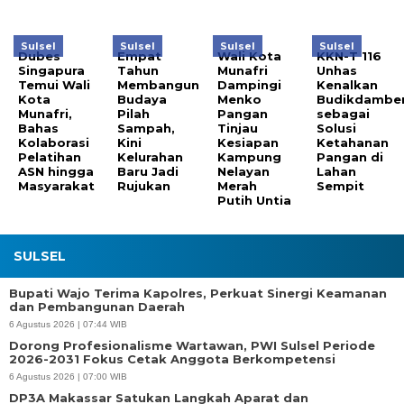
Sulsel
Sulsel
Sulsel
Sulsel
Dubes
Empat
Wali Kota
KKN-T 116
Singapura
Tahun
Munafri
Unhas
Temui Wali
Membangun
Dampingi
Kenalkan
Kota
Budaya
Menko
Budikdambe
Munafri,
Pilah
Pangan
sebagai
Bahas
Sampah,
Tinjau
Solusi
Kolaborasi
Kini
Kesiapan
Ketahanan
Pelatihan
Kelurahan
Kampung
Pangan di
ASN hingga
Baru Jadi
Nelayan
Lahan
Masyarakat
Rujukan
Merah
Sempit
Putih Untia
SULSEL
Bupati Wajo Terima Kapolres, Perkuat Sinergi Keamanan
dan Pembangunan Daerah
6 Agustus 2026 | 07:44 WIB
Dorong Profesionalisme Wartawan, PWI Sulsel Periode
2026-2031 Fokus Cetak Anggota Berkompetensi
6 Agustus 2026 | 07:00 WIB
DP3A Makassar Satukan Langkah Aparat dan