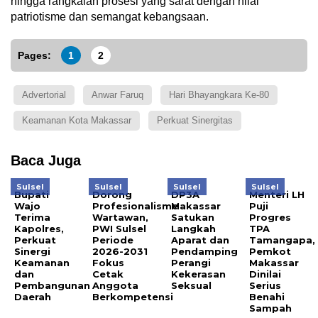
hingga rangkaian prosesi yang sarat dengan nilai
patriotisme dan semangat kebangsaan.
Pages:
1
2
Advertorial
Anwar Faruq
Hari Bhayangkara Ke-80
Keamanan Kota Makassar
Perkuat Sinergitas
Baca Juga
Sulsel
Sulsel
Sulsel
Sulsel
Bupati
Dorong
DP3A
Menteri LH
Wajo
Profesionalisme
Makassar
Puji
Terima
Wartawan,
Satukan
Progres
Kapolres,
PWI Sulsel
Langkah
TPA
Perkuat
Periode
Aparat dan
Tamangapa,
Sinergi
2026-2031
Pendamping
Pemkot
Keamanan
Fokus
Perangi
Makassar
dan
Cetak
Kekerasan
Dinilai
Pembangunan
Anggota
Seksual
Serius
Daerah
Berkompetensi
Benahi
Sampah