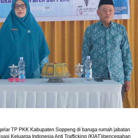
igelar TP PKK Kabupaten Soppeng di baruga rumah jabata
n
isasi Keluarga Indo
ne
sia Anti Trafficking (KIAT)/pencegahan