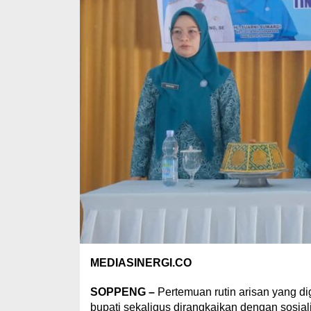
MEDIASINERGI.CO
SOPPENG –
Pertemuan rutin arisan yang d
bup
ati sekaligus dira
ngkaikan dengan sosial