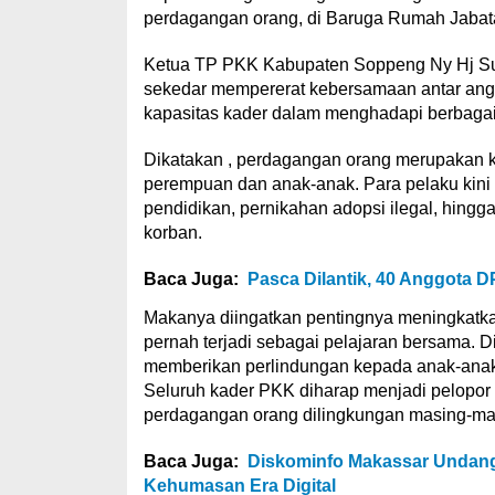
perdagangan orang, di B
aruga Rumah Jabat
Ketua TP PKK Kabup
aten Soppeng Ny Hj S
sekedar memp
ererat
kebersamaan antar ang
kapasitas kader dalam menghadapi
berbagai
Dikatakan , perdagangan orang merupakan k
perempuan dan anak-anak.
Para pelaku kin
p
endidikan
, pernikahan adopsi ilegal, hing
korban.
Baca Juga:
Pasca Dilantik, 40 Anggota D
Makanya diin
gatkan penti
ngnya meningkatk
p
e
rnah
terjadi
sebagai pelajaran bersama. Di
memberikan perlindun
gan
kepada
anak-anak
Se
luru
h kader PKK diharap
menjadi
pelop
or
perdagangan orang di
lingkungan masing-m
a
Baca Juga:
Diskominfo Makassar Undang 
Kehumasan Era Digital