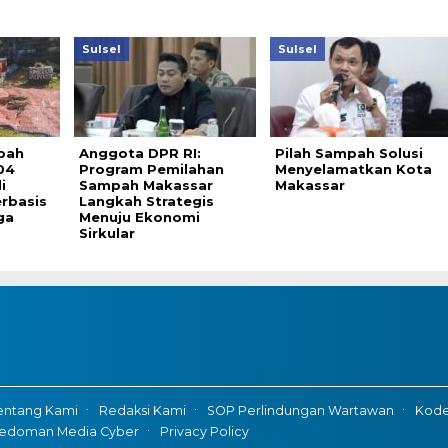
Sulsel
Sulsel
pah
Anggota DPR RI:
Pilah Sampah Solusi
04
Program Pemilahan
Menyelamatkan Kota
i
Sampah Makassar
Makassar
rbasis
Langkah Strategis
ga
Menuju Ekonomi
Sirkular
entang Kami
Redaksi Kami
SOP Perlindungan Wartawan
Kode 
edoman Media Cyber
Privacy Policy