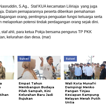
Nasruddin, S.Ag., S
taf KUA kecamatan Liliriaja yang juga
iaja. Dalam pemaparannya peserta diberikan pemahaman
gangan orang, pentingnya penguatan fungsi keluarga serta
n melaporkan potensi tindak perdagangan orang sejak dini.
 staf ahli,
para ketua Pokja bersama pengurus TP PKK
n, kelurahan dan desa. (
mar)
Sulsel
Sulsel
a
Empat Tahun
Wali Kota Munafri
a
Membangun Budaya
Dampingi Menko
Pilah Sampah, Kini
Pangan Tinjau
tihan
Kelurahan Baru Jadi
Kesiapan Kampung
Rujukan
Nelayan Merah Putih
Untia