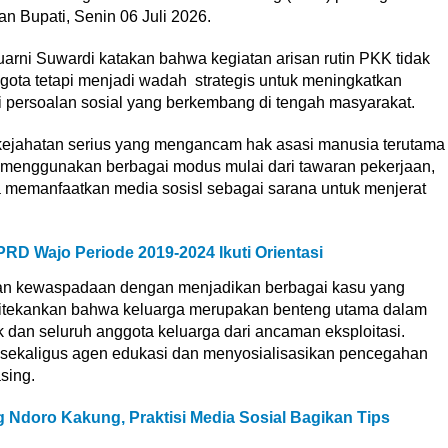
an Bup
ati, Senin 06 Juli 2026.
uarni Suwardi katakan bahwa kegi
atan ari
san rutin PKK tidak
gota tetap
i
menjadi wadah strategis untuk meningkatkan
 persoalan sosial yang berkembang di tengah masyara
k
at.
ejahatan ser
ius yang mengancam
hak asasi
m
anusia terutama
i menggun
akan berbagai modus mulai dari tawaran pekerjaan,
ga mem
a
nfaatkan media sosisl sebagai sarana untuk menjerat
PRD Wajo Periode 2019-2024 Ikuti Orientasi
an kewaspadaan dengan men
jadikan berbagai kasu
yang
t
ekankan bahwa ke
luarga merupakan
benteng u
tama dalam
 dan seluruh anggota keluarga dari an
c
aman e
ksploitasi.
 seka
ligus
agen edukasi dan menyosialisasikan pencegahan
sing.
Ndoro Kakung, Praktisi Media Sosial Bagikan Tips