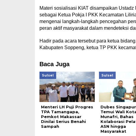
Materi sosialisasi KIAT disamp
aikan Ustadz 
sebagai Ketua Pokja I PKK Kecamatan Lilir
mengenai langkah-langkah pencegahan perda
peran aktif masyarakat dalam mendeteksi da
Hadir pada acara tersebut para ketua bi
dang,
Kabupaten Soppeng, ketua TP PKK kecamata
Baca Juga
Sulsel
Sulsel
Menteri LH Puji Progres
Dubes Singapur
TPA Tamangapa,
Temui Wali Kot
Pemkot Makassar
Munafri, Bahas
Dinilai Serius Benahi
Kolaborasi Pela
Sampah
ASN hingga
Masyarakat