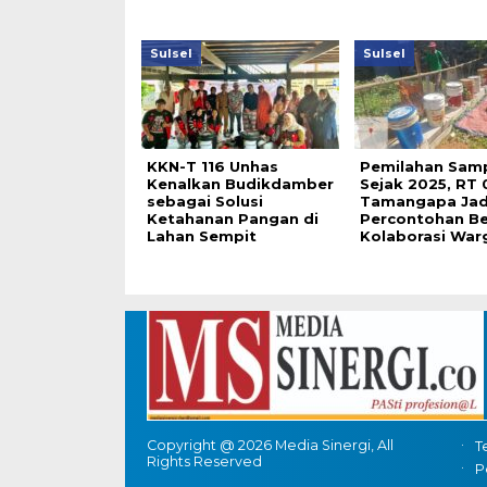
Sulsel
Sulsel
KKN-T 116 Unhas
Pemilahan Sam
Kenalkan Budikdamber
Sejak 2025, RT 
sebagai Solusi
Tamangapa Jad
Ketahanan Pangan di
Percontohan Be
Lahan Sempit
Kolaborasi War
Copyright @ 2026 Media Sinergi, All
T
Rights Reserved
P