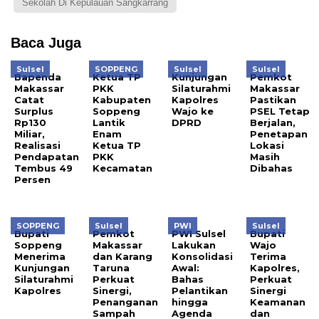
Sekolah Di Kepulauan Sangkarrang
Baca Juga
Sulsel
SOPPENG
Sulsel
Sulsel
Bapenda
Ketua TP
Kunjungan
Pemkot
Makassar
PKK
Silaturahmi
Makassar
Catat
Kabupaten
Kapolres
Pastikan
Surplus
Soppeng
Wajo ke
PSEL Tetap
Rp130
Lantik
DPRD
Berjalan,
Miliar,
Enam
Penetapan
Realisasi
Ketua TP
Lokasi
Pendapatan
PKK
Masih
Tembus 49
Kecamatan
Dibahas
Persen
SOPPENG
Sulsel
PWI
Sulsel
Bupati
Pemkot
PWI Sulsel
Bupati
Soppeng
Makassar
Lakukan
Wajo
Menerima
dan Karang
Konsolidasi
Terima
Kunjungan
Taruna
Awal:
Kapolres,
Silaturahmi
Perkuat
Bahas
Perkuat
Kapolres
Sinergi,
Pelantikan
Sinergi
Penanganan
hingga
Keamanan
Sampah
Agenda
dan