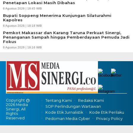
Penetapan Lokasi Masih Dibahas
6 Agustus 2026 | 18:45 WIB
Bupati Soppeng Menerima Kunjungan Silaturahmi
Kapolres
6 Agustus 2026 | 18:18 WIB
Pemkot Makassar dan Karang Taruna Perkuat Sinergi,
Penanganan Sampah hingga Pemberdayaan Pemuda Jadi
Fokus
6 Agustus 2026 | 18:16 WIB
Copyright @
Tentang Kami
Redaksi Kami
2026 Media
SOP Perlindungan Wartawan
Sinergi, All
Kode Etik Jurnalistik
Kode Etik Perilaku
Rights
Reserved
Pedoman Media Cyber
Privacy Policy