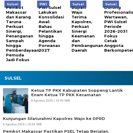
Sulsel
PWI
Sulsel
Sulsel
Pemkot
PWI Sulsel
Bupati
Dorong
Makassar
Lakukan
Wajo
Profesionali
dan Karang
Konsolidasi
Terima
Wartawan,
Taruna
Awal:
Kapolres,
PWI Sulsel
Perkuat
Bahas
Perkuat
Periode
Sinergi,
Pelantikan
Sinergi
2026-2031
Penanganan
hingga
Keamanan
Fokus
Sampah
Agenda
dan
Cetak
hingga
Porwanas
Pembangunan
Anggota
Pemberdayaan
2027
Daerah
Berkompeten
Pemuda
Jadi Fokus
SULSEL
Ketua TP PKK Kabupaten Soppeng Lantik
Enam Ketua TP PKK Kecamatan
6 Agustus 2026 | 19:30 WIB
Kunjungan Silaturahmi Kapolres Wajo ke DPRD
6 Agustus 2026 | 19:04 WIB
Pemkot Makassar Pastikan PSEL Tetap Berjalan,