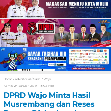
Home /
Advertorial
/
Sulsel
/
Wajo
Kamis, 24 Januari 2019 - 13:02 WIB
DPRD Wajo Minta Hasil
Musrembang dan Reses