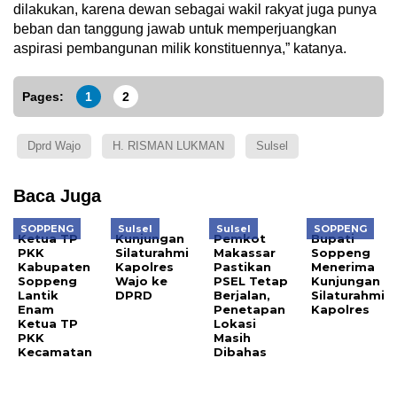
dilakukan, karena dewan sebagai wakil rakyat juga punya
beban dan tanggung jawab untuk memperjuangkan
aspirasi pembangunan milik konstituennya,” katanya.
Pages:
1
2
Dprd Wajo
H. RISMAN LUKMAN
Sulsel
Baca Juga
SOPPENG
Sulsel
Sulsel
SOPPENG
Ketua TP
Kunjungan
Pemkot
Bupati
PKK
Silaturahmi
Makassar
Soppeng
Kabupaten
Kapolres
Pastikan
Menerima
Soppeng
Wajo ke
PSEL Tetap
Kunjungan
Lantik
DPRD
Berjalan,
Silaturahmi
Enam
Penetapan
Kapolres
Ketua TP
Lokasi
PKK
Masih
Kecamatan
Dibahas