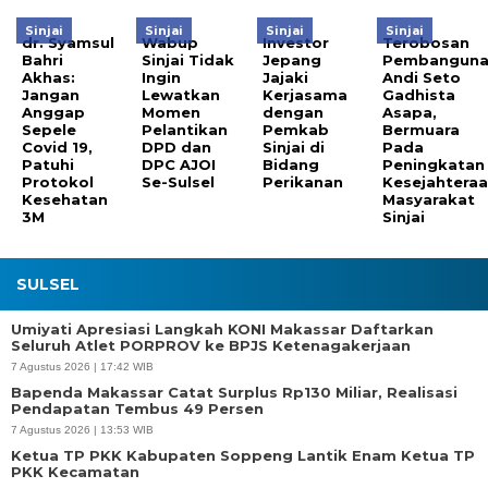
Sinjai
Sinjai
Sinjai
Sinjai
dr. Syamsul
Wabup
Investor
Terobosan
Bahri
Sinjai Tidak
Jepang
Pembangun
Akhas:
Ingin
Jajaki
Andi Seto
Jangan
Lewatkan
Kerjasama
Gadhista
Anggap
Momen
dengan
Asapa,
Sepele
Pelantikan
Pemkab
Bermuara
Covid 19,
DPD dan
Sinjai di
Pada
Patuhi
DPC AJOI
Bidang
Peningkatan
Protokol
Se-Sulsel
Perikanan
Kesejahtera
Kesehatan
Masyarakat
3M
Sinjai
SULSEL
Umiyati Apresiasi Langkah KONI Makassar Daftarkan
Seluruh Atlet PORPROV ke BPJS Ketenagakerjaan
7 Agustus 2026 | 17:42 WIB
Bapenda Makassar Catat Surplus Rp130 Miliar, Realisasi
Pendapatan Tembus 49 Persen
7 Agustus 2026 | 13:53 WIB
Ketua TP PKK Kabupaten Soppeng Lantik Enam Ketua TP
PKK Kecamatan