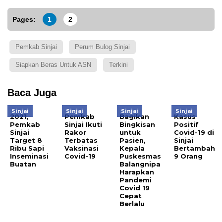
Pages:
1
2
Pemkab Sinjai
Perum Bulog Sinjai
Siapkan Beras Untuk ASN
Terkini
Baca Juga
Sinjai
Sinjai
Sinjai
Sinjai
2021,
Pemkab
Bagikan
Kasus
Pemkab
Sinjai Ikuti
Bingkisan
Positif
Sinjai
Rakor
untuk
Covid-19 di
Target 8
Terbatas
Pasien,
Sinjai
Ribu Sapi
Vaksinasi
Kepala
Bertambah
Inseminasi
Covid-19
Puskesmas
9 Orang
Buatan
Balangnipa
Harapkan
Pandemi
Covid 19
Cepat
Berlalu