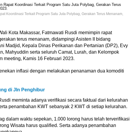
pat Koordinasi Terkait Program Satu Juta Polybag, Gerakan Terus Menanam,
Wali Kota Makassar, Fatmawati Rusdi memimpin rapat
 gerakan terus menanam, didampingi Asisten II bidang
Madjid, Kepala Dinas Perikanan dan Pertanian (DP2), Evy
n, Mahyuddin serta seluruh Camat, Lurah, dan Kelompok
m meeting, Kamis 16 Februari 2023.
enekan inflasi dengan melakukan penanaman dua komoditi
ng di Jln Penghibur
usdi meminta adanya verifikasi secara faktual dari kelurahan
g, serta penambahan KWT sebanyak 2 KWT di setiap kelurahan.
 dalam waktu sepekan, 1.000 lorong harus telah terverifikasi
Lorong Wisata harus qualified. Serta adanya penambahan
 ungkapnya.