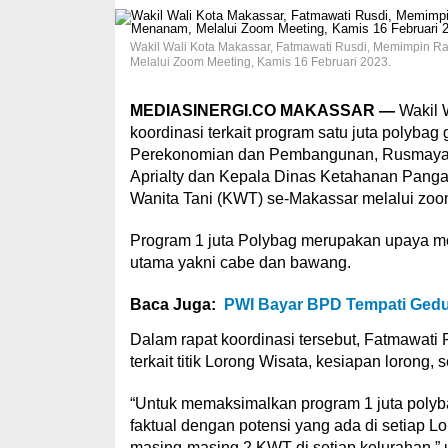
Wakil Wali Kota Makassar, Fatmawati Rusdi, Memimpin Ra
Melalui Zoom Meeting, Kamis 16 Februari 2023.
MEDIASINERGI.CO MAKASSAR —
Wakil 
koordinasi terkait program satu juta polybag
Perekonomian dan Pembangunan, Rusmayani 
Aprialty dan Kepala Dinas Ketahanan Panga
Wanita Tani (KWT) se-Makassar melalui zoo
Program 1 juta Polybag merupakan upaya m
utama yakni cabe dan bawang.
Baca Juga:
PWI Bayar BPD Tempati Gedu
Dalam rapat koordinasi tersebut, Fatmawati R
terkait titik Lorong Wisata, kesiapan loron
“Untuk memaksimalkan program 1 juta polybag
faktual dengan potensi yang ada di setiap 
masing-masing 2 KWT di setiap kelurahan,”