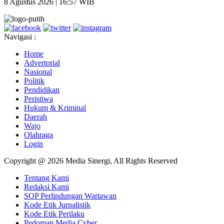
8 Agustus 2026 | 16:57 WIB
Navigasi :
Home
Advertorial
Nasional
Politik
Pendidikan
Peristiwa
Hukum & Kriminal
Daerah
Wajo
Olahraga
Login
Copyright @ 2026 Media Sinergi, All Rights Reserved
Tentang Kami
Redaksi Kami
SOP Perlindungan Wartawan
Kode Etik Jurnalistik
Kode Etik Perilaku
Pedoman Media Cyber