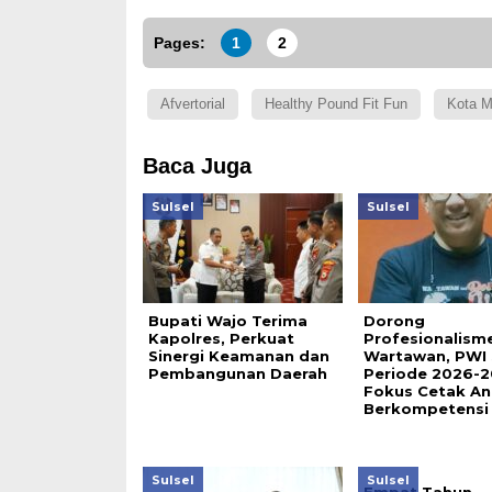
Pages:
1
2
Afvertorial
Healthy Pound Fit Fun
Kota M
Baca Juga
Sulsel
Sulsel
Bupati Wajo Terima
Dorong
Kapolres, Perkuat
Profesionalism
Sinergi Keamanan dan
Wartawan, PWI 
Pembangunan Daerah
Periode 2026-2
Fokus Cetak A
Berkompetensi
Sulsel
Sulsel