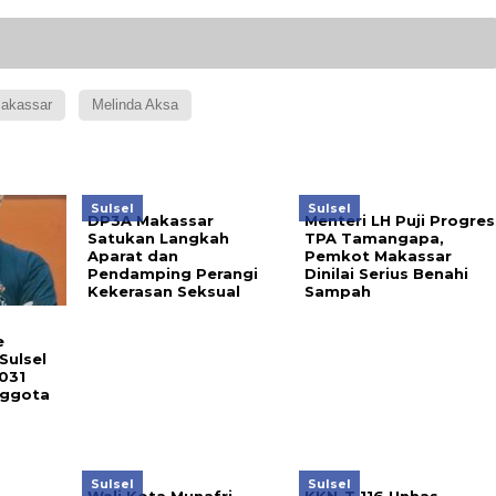
akassar
Melinda Aksa
Sulsel
Sulsel
DP3A Makassar
Menteri LH Puji Progres
Satukan Langkah
TPA Tamangapa,
Aparat dan
Pemkot Makassar
Pendamping Perangi
Dinilai Serius Benahi
Kekerasan Seksual
Sampah
e
Sulsel
031
nggota
Sulsel
Sulsel