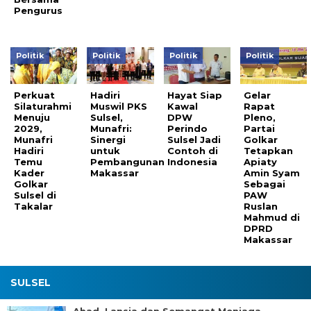
Pengurus
Politik
Politik
Politik
Politik
Perkuat
Hadiri
Hayat Siap
Gelar
Silaturahmi
Muswil PKS
Kawal
Rapat
Menuju
Sulsel,
DPW
Pleno,
2029,
Munafri:
Perindo
Partai
Munafri
Sinergi
Sulsel Jadi
Golkar
Hadiri
untuk
Contoh di
Tetapkan
Temu
Pembangunan
Indonesia
Apiaty
Kader
Makassar
Amin Syam
Golkar
Sebagai
Sulsel di
PAW
Takalar
Ruslan
Mahmud di
DPRD
Makassar
SULSEL
Ahad, Lansia dan Semangat Menjaga