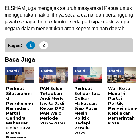
ELSHAM juga mengajak seluruh masyarakat Papua untuk
menggunakan hak pilihnya secara damai dan bertanggung
jawab sebagai bentuk kontrol serta partisipasi aktif warga
negara dalam menentukan arah kepemimpinan daerah.
Pages:
1
2
Baca Juga
Politik
Politik
Politik
Politik
Perkuat
PAN Sulsel
Perkuat
Wali Kota
Silaturahmi
Tetapkan
Solidaritas,
Munafri:
di
Andi Merly
Golkar
Partai
Penghujung
Iswita Jadi
Makassar:
Politik
Ramadan,
Ketua DPD
Siap Putar
Penyeimban
Partai
PAN Wajo
Mesin
Kebijakan
Gerindra
Periode
Politik
Pemerintah
Makassar
2025–2030
Hadapi
Kota
Gelar Buka
Pemilu
Puasa
2029
Bersama