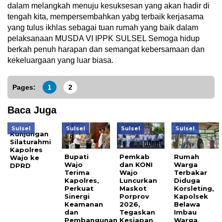
dalam melangkah menuju kesuksesan yang akan hadir di
tengah kita, mempersembahkan yabg terbaik kerjasama
yang tulus ikhlas sebagai tuan rumah yang baik dalam
pelaksanaan MUSDA VI IPPK SULSEL Semoga hidup
berkah penuh harapan dan semangat kebersamaan dan
kekeluargaan yang luar biasa.
Pages:
1
2
Baca Juga
Sulsel
Sulsel
Sulsel
Sulsel
Kunjungan
Silaturahmi
Kapolres
Bupati
Pemkab
Rumah
Wajo ke
Wajo
dan KONI
Warga
DPRD
Terima
Wajo
Terbakar
Kapolres,
Luncurkan
Diduga
Perkuat
Maskot
Korsleting,
Sinergi
Porprov
Kapolsek
Keamanan
2026,
Belawa
dan
Tegaskan
Imbau
Pembangunan
Kesiapan
Warga