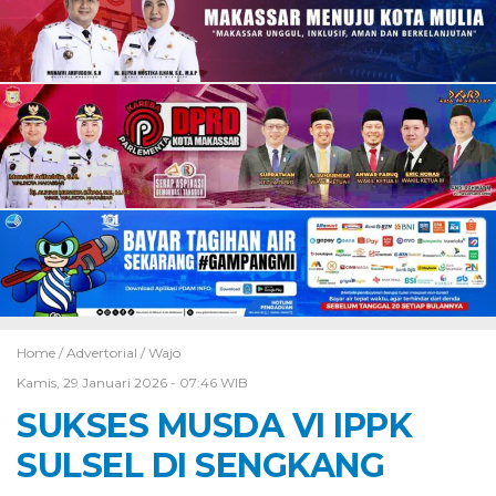
Home /
Advertorial
/
Wajo
Kamis, 29 Januari 2026 - 07:46 WIB
SUKSES MUSDA VI IPPK
SULSEL DI SENGKANG