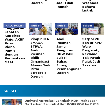
Daerah
Jadi Tuan
Waspadai
Rumah
Bahaya
Listrik
HALO POLISI
Sulsel
Sulsel
Sulsel
Tinggalkan
Jabatan
Kapolres
Pimpin IKA
Andi
Satpol PP
Wajo, AKBP
SMADA-
Rosman
dan BPKPD
Rosid
STIWA,
Jamu
Wajo
Ridho
Andi
Pengurus
Bergerak,
Pamit
Rosman
DPW PAN
Reklame
dengan
Bidik
Sulsel,
Tak Patuh
Permintaan
Organisasi
Bahas
Pajak Jadi
Maaf
Alumni Jadi
Sinergi
Sasaran
Mitra
Pembangunan
Strategis
Daerah
Daerah
SULSEL
Umiyati Apresiasi Langkah KONI Makassar
Daftarkan Seluruh Atlet PORPROV ke BPJS