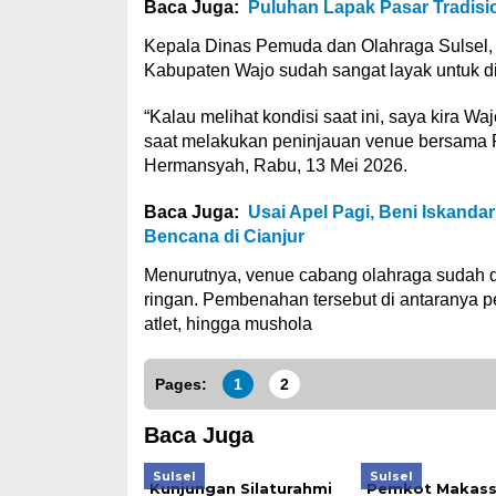
Baca Juga:
Puluhan Lapak Pasar Tradisio
Kepala Dinas Pemuda dan Olahraga Sulsel,
Kabupaten Wajo sudah sangat layak untuk 
“Kalau melihat kondisi saat ini, saya kira W
saat melakukan peninjauan venue bersama P
Hermansyah, Rabu, 13 Mei 2026.
Baca Juga:
Usai Apel Pagi, Beni Iskand
Bencana di Cianjur
Menurutnya, venue cabang olahraga sudah
ringan. Pembenahan tersebut di antaranya pen
atlet, hingga mushola
Pages:
1
2
Baca Juga
Sulsel
Sulsel
Kunjungan Silaturahmi
Pemkot Makass