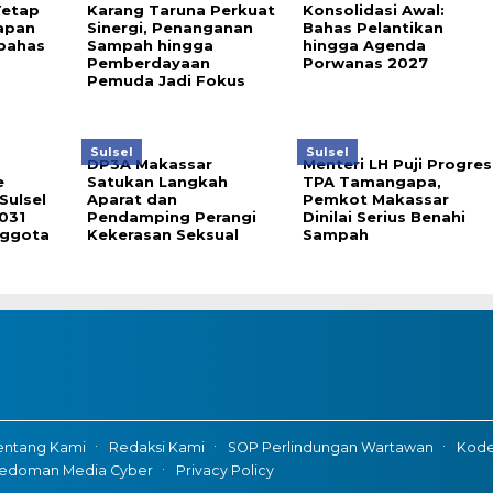
Tetap
Karang Taruna Perkuat
Konsolidasi Awal:
tapan
Sinergi, Penanganan
Bahas Pelantikan
ibahas
Sampah hingga
hingga Agenda
Pemberdayaan
Porwanas 2027
Pemuda Jadi Fokus
Sulsel
Sulsel
DP3A Makassar
Menteri LH Puji Progres
e
Satukan Langkah
TPA Tamangapa,
Sulsel
Aparat dan
Pemkot Makassar
031
Pendamping Perangi
Dinilai Serius Benahi
nggota
Kekerasan Seksual
Sampah
entang Kami
Redaksi Kami
SOP Perlindungan Wartawan
Kode 
edoman Media Cyber
Privacy Policy