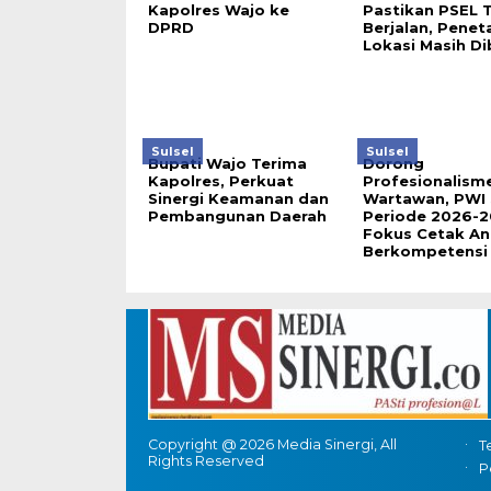
Kapolres Wajo ke
Pastikan PSEL 
DPRD
Berjalan, Pene
Lokasi Masih D
Sulsel
Sulsel
Bupati Wajo Terima
Dorong
Kapolres, Perkuat
Profesionalism
Sinergi Keamanan dan
Wartawan, PWI 
Pembangunan Daerah
Periode 2026-2
Fokus Cetak A
Berkompetensi
Copyright @ 2026 Media Sinergi, All
T
Rights Reserved
P