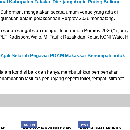
nal Kabupaten Takalar, Diterjang Angin Puting Beliung
 Suherman, mengatakan secara umum venue yang ada di
digunakan dalam pelaksanaan Porprov 2026 mendatang.
ajo sudah sangat siap menjadi tuan rumah Porprov 2026,” ujarny
LT Kadispora Wajo, M. Taufik Razak dan Ketua KONI Wajo, H
ar Ajak Seluruh Pegawai PDAM Makassar Bersimpati untuk
 dalam kondisi baik dan hanya membutuhkan pembenahan
ambahan fasilitas penunjang seperti toilet, tempat istirahat
Sulsel
PWI
ar
Pemkot Makassar dan
PWI Sulsel Lakukan