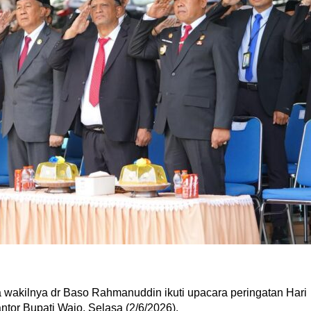
wakilnya dr Baso Rahmanuddin ikuti upacara peringatan Hari
ntor Bupati Wajo, Selasa (2/6/2026).