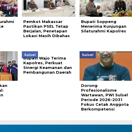
turahmi
Pemkot Makassar
Bupati Soppeng
ke
Pastikan PSEL Tetap
Menerima Kunjungan
Berjalan, Penetapan
Silaturahmi Kapolres
Lokasi Masih Dibahas
Sulsel
Sulsel
Bupati Wajo Terima
Kapolres, Perkuat
Sinergi Keamanan dan
Pembangunan Daerah
ukan
Dorong
l:
Profesionalisme
an
Wartawan, PWI Sulsel
Periode 2026-2031
Fokus Cetak Anggota
Berkompetensi