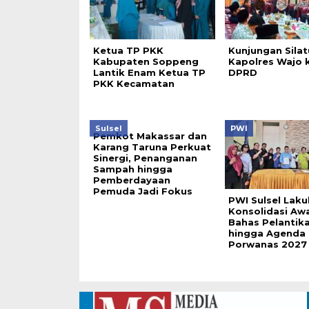
Ketua TP PKK
Kunjungan Sila
Kabupaten Soppeng
Kapolres Wajo 
Lantik Enam Ketua TP
DPRD
PKK Kecamatan
Sulsel
PWI
Pemkot Makassar dan
Karang Taruna Perkuat
Sinergi, Penanganan
Sampah hingga
Pemberdayaan
Pemuda Jadi Fokus
PWI Sulsel Lak
Konsolidasi Awa
Bahas Pelantik
hingga Agenda
Porwanas 2027