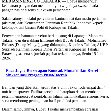
MEDIASINERGI.CO TAKALAR —
Upaya memperkuat
ketahanan pangan dan mendukung terwujudnya swasembada
pangan nasional terus dilakukan pemerintah.
Salah satunya melalui penyaluran bantuan alat dan mesin pertanian
(alsintan) dari Kementerian Pertanian Republik Indonesia kepada
kelompok tani binaan Polri di Kabupaten Takalar.
Penyerahan bantuan tersebut berlangsung di Lapangan Mapolres
Takalar, dan diserahkan langsung oleh Bupati Takalar, Mohammad
Firdaus (Daeng Manye), yang didampingi Kapolres Takalar, AKBP
Supriadi Rahman, Kepala Dinas Pertanian Kabupaten Takalar
Parawangsa, serta sejumlah pejabat terkait lainnya, Senin 15 Juni
2026.
Baca Juga:
Berseragam Komcad, Munafri Ikut Retret
Sinkronisasi Program Pusat-Daerah
Bantuan yang diberikan terdiri atas 9 unit traktor roda empat dan 4
unit hand sprayer. Fasilitas tersebut diharapkan dapat membantu
petani mempercepat pengolahan lahan, meningkatkan efisiensi kerja,
serta mendorong peningkatan hasil produksi pertanian.
Dalam sambutannya, Bupati Takalar menyampaikan apresiasi