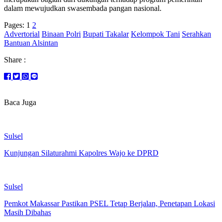
dalam mewujudkan swasembada pangan nasional.
Pages:
1
2
Advertorial
Binaan Polri
Bupati Takalar
Kelompok Tani
Serahkan
Bantuan Alsintan
Share :
Baca Juga
Sulsel
Kunjungan Silaturahmi Kapolres Wajo ke DPRD
Sulsel
Pemkot Makassar Pastikan PSEL Tetap Berjalan, Penetapan Lokasi
Masih Dibahas