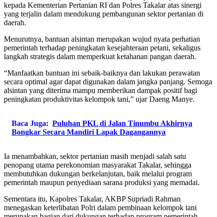
kepada Kementerian Pertanian RI dan Polres Takalar atas sinergi
yang terjalin dalam mendukung pembangunan sektor pertanian di
daerah.
Menurutnya, bantuan alsintan merupakan wujud nyata perhatian
pemerintah terhadap peningkatan kesejahteraan petani, sekaligus
langkah strategis dalam memperkuat ketahanan pangan daerah.
“Manfaatkan bantuan ini sebaik-baiknya dan lakukan perawatan
secara optimal agar dapat digunakan dalam jangka panjang. Semoga
alsintan yang diterima mampu memberikan dampak positif bagi
peningkatan produktivitas kelompok tani,” ujar Daeng Manye.
Baca Juga:
Puluhan PKL di Jalan Tinumbu Akhirnya
Bongkar Secara Mandiri Lapak Dagangannya
Ia menambahkan, sektor pertanian masih menjadi salah satu
penopang utama perekonomian masyarakat Takalar, sehingga
membutuhkan dukungan berkelanjutan, baik melalui program
pemerintah maupun penyediaan sarana produksi yang memadai.
Sementara itu, Kapolres Takalar, AKBP Supriadi Rahman
menegaskan keterlibatan Polri dalam pembinaan kelompok tani
merupakan bagian dari dukungan terhadap program pemerintah