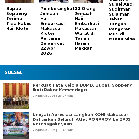
Sulsel Andi
Bupati
Pemberangkatan
22 Orang
Sudirman
Soppeng
Jemaah
Jemaah
Sulaiman
Terima
Haji
Haji
Jabat
Tiga Nakes
Embarkasi
Embarkasi
Tangan
Haji Kloter
Makassar
Makassar
Pangeran
Kloter
Wafat di
MBS di
Pertama
Tanah
Istana Mina
Berangkat
Haram
22 April
Makkah
2026
SULSEL
Perkuat Tata Kelola BUMD, Bupati Soppeng
Ikuti Rakor Kemendagri
7 Agustus 2026 | 20:37 WIB
Umiyati Apresiasi Langkah KONI Makassar
Daftarkan Seluruh Atlet PORPROV ke BPJS
Ketenagakerjaan
7 Agustus 2026 | 17:42 WIB