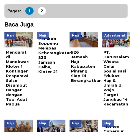
Pages:
1
2
Baca Juga
Haji
Haji
Haji
Advertorial
Pemkab
Soppeng
Melepas
Mendarat
526
PT.
Keberangkatan
di
Jamaah
Darussalam
333
Manokwari,
Haji
Wisata
Jamaah
Kloter 1
Kabupaten
Gelar
Calhaj
Kontingen
Pinrang
Sosialisasi
Kloter 21
Pesparawi
Siap Di
Edukasi
Sulsel
Berangkatkan
Haji &
Disambut
Umrah di
Hangat
Wajo,
dengan
Target
Topi Adat
Jangkau 14
Papua
Kecamatan
Haji
Haji
Haji
Haji
Momen
Gubernur