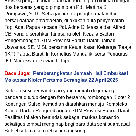
Prosesi penyambutan adat dan rohani pun dimulai dengan
doa bersama yang dipimpin oleh Pdt. Martina S.
Rumpawe, S.Th. Sebagai bentuk penghormatan dan
persaudaraan antardaerah, dilakukan pula penyematan
Topi Adat Papua kepada Pdt. Adrie O. Massie dan Alfred
CB, yang diserahkan langsung oleh Kepala Badan
Pengembangan SDM Provinsi Papua Barat, Jainab
Uswanas, SE, M.Si, bersama Ketua Ikatan Keluarga Toraja
(IKT) Papua Barat, Ir. Kornelius Mangalik, serta Pengurus
IKT Manokwari, Sovian L. Lipu.
Baca Juga:
Pemberangkatan Jemaah Haji Embarkasi
Makassar Kloter Pertama Berangkat 22 April 2026
Setelah sesi penyambutan yang meriah di gerbang
bandara ditutup dengan foto bersama, rombongan Kloter 2
Kontingen Sulsel kemudian diarahkan menuju Kompleks
Kantor Badan Pengembangan SDM Provinsi Papua Barat.
Fasilitas ini akan bertindak sebagai markas komando
sekaligus tempat menginap bagi para duta seni suara asal
Sulsel selama kompetisi berlangsung.