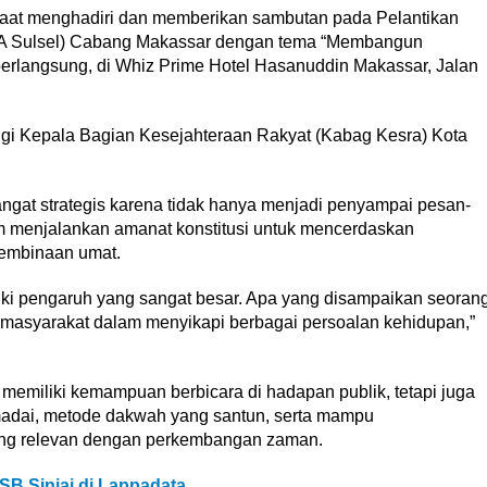
 saat menghadiri dan memberikan sambutan pada Pelantikan
KDA Sulsel) Cabang Makassar dengan tema “Membangun
erlangsung, di Whiz Prime Hotel Hasanuddin Makassar, Jalan
ngi Kepala Bagian Kesejahteraan Rakyat (Kabag Kesra) Kota
angat strategis karena tidak hanya menjadi penyampai pesan-
am menjalankan amanat konstitusi untuk mencerdaskan
pembinaan umat.
iki pengaruh yang sangat besar. Apa yang disampaikan seoran
 masyarakat dalam menyikapi berbagai persoalan kehidupan,”
memiliki kemampuan berbicara di hadapan publik, tetapi juga
madai, metode dakwah yang santun, serta mampu
g relevan dengan perkembangan zaman.
B Sinjai di Lappadata