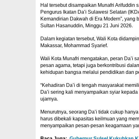
Hal tersebut disampaikan Munafri Arifuddin
Pengurus Ikatan Da’i Sulawesi Selatan (I
Kemandirian Dakwah di Era Modern”, yang b
Sultan Hasanuddin, Minggu 21 Juni 2026.
Dalam kegiatan tersebut, Wali Kota didampi
Makassar, Mohammad Syarief.
Wali Kota Munafri mengatakan, peran Da’i s
pesan agama, tetapi juga berkontribusi dal
kehidupan bangsa melalui pendidikan dan 
“Kehadiran Da’i di tengah masyarakat memil
Da’i sering kali menyampaikan syiar kepada
ujarnya.
Menurutnya, seorang Da’i tidak cukup hanya 
harus dibekali kapasitas keilmuan yang me
menyampaikan pesan-pesan keagamaan yan
Baca Juga:
Gubernur Sulsel Kukuhkan KS