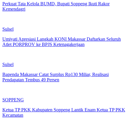
Perkuat Tata Kelola BUMD, Bupati Soppeng Ikuti Rakor
Kemendagri
Sulsel
Umiyati Apresiasi Langkah KONI Makassar Daftarkan Seluruh
Atlet PORPROV ke BPJS Ketenagakerjaan
Sulsel
Bapenda Makassar Catat Surplus Rp130 Miliar, Realisasi
Pendapatan Tembus 49 Persen
SOPPENG
Ketua TP PKK Kabupaten Soppeng Lantik Enam Ketua TP PKK
Kecamatan