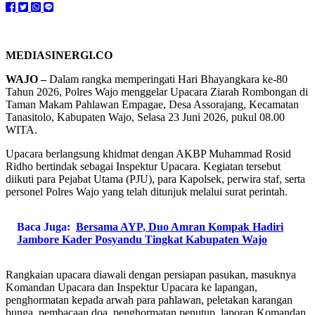
MEDIASINERGI.CO
WAJO –
Dalam rangka memperingati Hari Bhayangkara ke-80
Tahun 2026, Polres Wajo menggelar Upacara Ziarah Rombongan di
Taman Makam Pahlawan Empagae, Desa Assorajang, Kecamatan
Tanasitolo, Kabupaten Wajo, Selasa 23 Juni 2026, pukul 08.00
WITA.
Upacara berlangsung khidmat dengan AKBP Muhammad Rosid
Ridho bertindak sebagai Inspektur Upacara. Kegiatan tersebut
diikuti para Pejabat Utama (PJU), para Kapolsek, perwira staf, serta
personel Polres Wajo yang telah ditunjuk melalui surat perintah.
Baca Juga:
Bersama AYP, Duo Amran Kompak Hadiri
Jambore Kader Posyandu Tingkat Kabupaten Wajo
Rangkaian upacara diawali dengan persiapan pasukan, masuknya
Komandan Upacara dan Inspektur Upacara ke lapangan,
penghormatan kepada arwah para pahlawan, peletakan karangan
bunga, pembacaan doa, penghormatan penutup, laporan Komandan