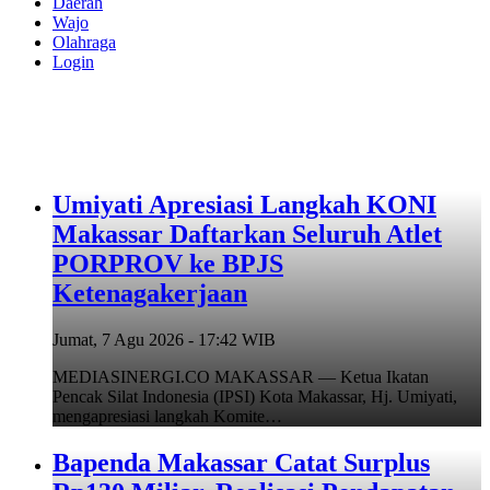
Daerah
Wajo
Olahraga
Login
Umiyati Apresiasi Langkah KONI
Makassar Daftarkan Seluruh Atlet
PORPROV ke BPJS
Ketenagakerjaan
Jumat, 7 Agu 2026 - 17:42 WIB
MEDIASINERGI.CO MAKASSAR — Ketua Ikatan
Pencak Silat Indonesia (IPSI) Kota Makassar, Hj. Umiyati,
mengapresiasi langkah Komite…
Bapenda Makassar Catat Surplus