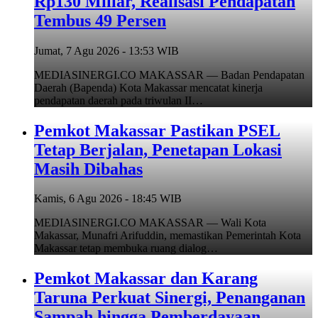
Rp130 Miliar, Realisasi Pendapatan
Tembus 49 Persen
Jumat, 7 Agu 2026 - 13:53 WIB
MEDIASINERGI.CO MAKASSAR — Badan Pendapatan
Daerah (Bapenda) Kota Makassar mencatat kinerja
pendapatan daerah pada triwulan II…
Pemkot Makassar Pastikan PSEL
Tetap Berjalan, Penetapan Lokasi
Masih Dibahas
Kamis, 6 Agu 2026 - 18:45 WIB
MEDIASINERGI.CO MAKASSAR — Wali Kota
Makassar, Munafri Arifuddin, memastikan Pemerintah Kota
Makassar tetap membuka ruang dialog…
Pemkot Makassar dan Karang
Taruna Perkuat Sinergi, Penanganan
Sampah hingga Pemberdayaan