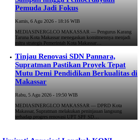
Pemuda Jadi Fokus
Kamis, 6 Agu 2026 - 18:16 WIB
MEDIASINERGI.CO MAKASSAR — Pengurus Karang
Taruna Kota Makassar menegaskan komitmennya menjadi
mitra strategis Pemerintah Kota Makassar…
Tinjau Renovasi SDN Pannara,
Supratman Pastikan Proyek Tepat
Mutu Demi Pendidikan Berkualitas di
Makassar
Rabu, 5 Agu 2026 - 19:50 WIB
MEDIASINERGI.CO MAKASSAR — DPRD Kota
Makassar, Supratman melakukan peninjauan langsung
terhadap progres renovasi UPT SPF SD…