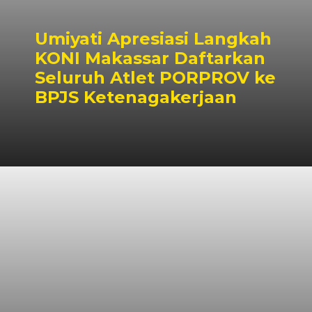
Umiyati Apresiasi Langkah
KONI Makassar Daftarkan
Seluruh Atlet PORPROV ke
BPJS Ketenagakerjaan