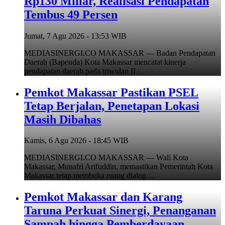
Rp130 Miliar, Realisasi Pendapatan
Tembus 49 Persen
Jumat, 7 Agu 2026 - 13:53 WIB
MEDIASINERGI.CO MAKASSAR — Badan Pendapatan
Daerah (Bapenda) Kota Makassar mencatat kinerja
pendapatan daerah pada triwulan II…
Pemkot Makassar Pastikan PSEL
Tetap Berjalan, Penetapan Lokasi
Masih Dibahas
Kamis, 6 Agu 2026 - 18:45 WIB
MEDIASINERGI.CO MAKASSAR — Wali Kota
Makassar, Munafri Arifuddin, memastikan Pemerintah Kota
Makassar tetap membuka ruang dialog…
Pemkot Makassar dan Karang
Taruna Perkuat Sinergi, Penanganan
Sampah hingga Pemberdayaan