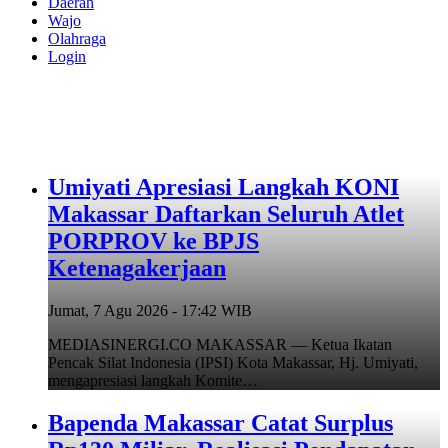
Daerah
Wajo
Olahraga
Login
Umiyati Apresiasi Langkah KONI
Makassar Daftarkan Seluruh Atlet
PORPROV ke BPJS
Ketenagakerjaan
Jumat, 7 Agu 2026 - 17:42 WIB
MEDIASINERGI.CO MAKASSAR — Ketua Ikatan
Pencak Silat Indonesia (IPSI) Kota Makassar, Hj. Umiyati,
mengapresiasi langkah Komite…
Bapenda Makassar Catat Surplus