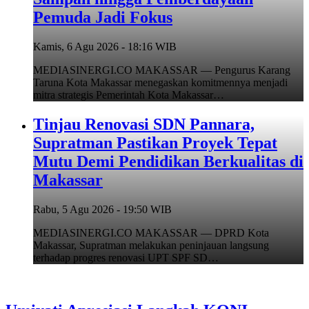
Pemuda Jadi Fokus
Kamis, 6 Agu 2026 - 18:16 WIB
MEDIASINERGI.CO MAKASSAR — Pengurus Karang
Taruna Kota Makassar menegaskan komitmennya menjadi
mitra strategis Pemerintah Kota Makassar…
Tinjau Renovasi SDN Pannara,
Supratman Pastikan Proyek Tepat
Mutu Demi Pendidikan Berkualitas di
Makassar
Rabu, 5 Agu 2026 - 19:50 WIB
MEDIASINERGI.CO MAKASSAR — DPRD Kota
Makassar, Supratman melakukan peninjauan langsung
terhadap progres renovasi UPT SPF SD…