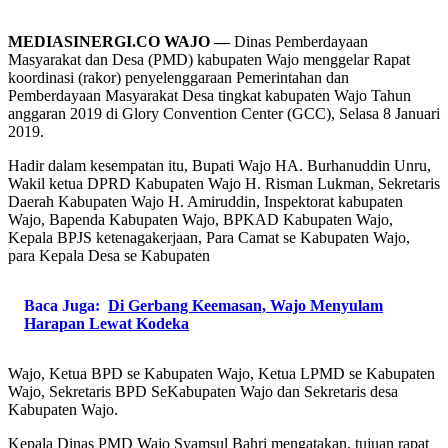
MEDIASINERGI.CO WAJO —
Dinas Pemberdayaan
Masyarakat dan Desa (PMD) kabupaten Wajo menggelar Rapat
koordinasi (rakor) penyelenggaraan Pemerintahan dan
Pemberdayaan Masyarakat Desa tingkat kabupaten Wajo Tahun
anggaran 2019 di Glory Convention Center (GCC), Selasa 8 Januari
2019.
Hadir dalam kesempatan itu, Bupati Wajo HA. Burhanuddin Unru,
Wakil ketua DPRD Kabupaten Wajo H. Risman Lukman, Sekretaris
Daerah Kabupaten Wajo H. Amiruddin, Inspektorat kabupaten
Wajo, Bapenda Kabupaten Wajo, BPKAD Kabupaten Wajo,
Kepala BPJS ketenagakerjaan, Para Camat se Kabupaten Wajo,
para Kepala Desa se Kabupaten
Baca Juga:
Di Gerbang Keemasan, Wajo Menyulam
Harapan Lewat Kodeka
Wajo, Ketua BPD se Kabupaten Wajo, Ketua LPMD se Kabupaten
Wajo, Sekretaris BPD SeKabupaten Wajo dan Sekretaris desa
Kabupaten Wajo.
Kepala Dinas PMD Wajo Syamsul Bahri mengatakan, tujuan rapat