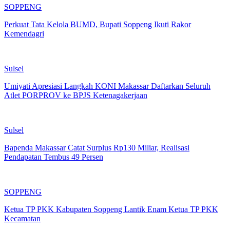
SOPPENG
Perkuat Tata Kelola BUMD, Bupati Soppeng Ikuti Rakor
Kemendagri
Sulsel
Umiyati Apresiasi Langkah KONI Makassar Daftarkan Seluruh
Atlet PORPROV ke BPJS Ketenagakerjaan
Sulsel
Bapenda Makassar Catat Surplus Rp130 Miliar, Realisasi
Pendapatan Tembus 49 Persen
SOPPENG
Ketua TP PKK Kabupaten Soppeng Lantik Enam Ketua TP PKK
Kecamatan