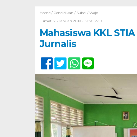
Home /
Pendidikan
/
Sulsel
/
Wajo
Jumat, 25 Januari 2019 - 19:30 WIB
Mahasiswa KKL STIA 
Jurnalis