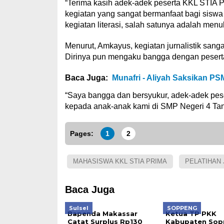
“Terima kasih adek-adek peserta KKL STIA
kegiatan yang sangat bermanfaat bagi sisw
kegiatan literasi, salah satunya adalah menul
Menurut, Amkayus, kegiatan jurnalistik sangat
Dirinya pun mengaku bangga dengan pesert
Baca Juga:
Munafri - Aliyah Saksikan PS
“Saya bangga dan bersyukur, adek-adek pes
kepada anak-anak kami di SMP Negeri 4 Tana
Pages:
1
2
MAHASISWA KKL STIA PRIMA
PELATIHAN 
Baca Juga
Sulsel
SOPPENG
Bapenda Makassar
Ketua TP PKK
Catat Surplus Rp130
Kabupaten Sop