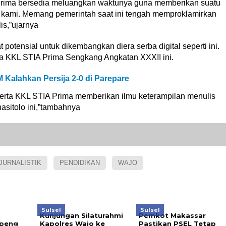
 Prima bersedia meluangkan waktunya guna memberikan suatu
a kami. Memang pemerintah saat ini tengah memproklamirkan
is,”ujarnya
 potensial untuk dikembangkan diera serba digital seperti ini.
a KKL STIA Prima Sengkang Angkatan XXXII ini.
M Kalahkan Persija 2-0 di Parepare
erta KKL STIA Prima memberikan ilmu keterampilan menulis
sitolo ini,”tambahnya
JURNALISTIK
PENDIDIKAN
WAJO
Sulsel
Sulsel
Kunjungan Silaturahmi
Pemkot Makassar
peng
Kapolres Wajo ke
Pastikan PSEL Tetap