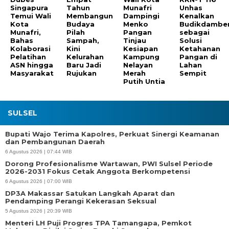
Singapura
Tahun
Munafri
Unhas
Temui Wali
Membangun
Dampingi
Kenalkan
Kota
Budaya
Menko
Budikdambe
Munafri,
Pilah
Pangan
sebagai
Bahas
Sampah,
Tinjau
Solusi
Kolaborasi
Kini
Kesiapan
Ketahanan
Pelatihan
Kelurahan
Kampung
Pangan di
ASN hingga
Baru Jadi
Nelayan
Lahan
Masyarakat
Rujukan
Merah
Sempit
Putih Untia
SULSEL
Bupati Wajo Terima Kapolres, Perkuat Sinergi Keamanan
dan Pembangunan Daerah
6 Agustus 2026 | 07:44 WIB
Dorong Profesionalisme Wartawan, PWI Sulsel Periode
2026-2031 Fokus Cetak Anggota Berkompetensi
6 Agustus 2026 | 07:00 WIB
DP3A Makassar Satukan Langkah Aparat dan
Pendamping Perangi Kekerasan Seksual
5 Agustus 2026 | 20:39 WIB
Menteri LH Puji Progres TPA Tamangapa, Pemkot