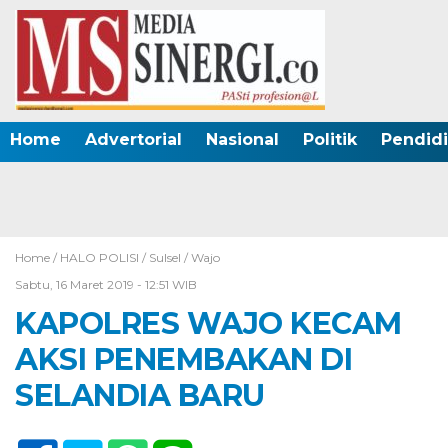
Home
Advertorial
Nasional
Politik
Pendid
Home /
HALO POLISI
/
Sulsel
/
Wajo
Sabtu, 16 Maret 2019 - 12:51 WIB
KAPOLRES WAJO KECAM
AKSI PENEMBAKAN DI
SELANDIA BARU