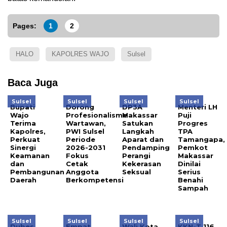
Pages:
1
2
HALO
KAPOLRES WAJO
Sulsel
Baca Juga
Sulsel
Sulsel
Sulsel
Sulsel
Bupati
Dorong
DP3A
Menteri LH
Wajo
Profesionalisme
Makassar
Puji
Terima
Wartawan,
Satukan
Progres
Kapolres,
PWI Sulsel
Langkah
TPA
Perkuat
Periode
Aparat dan
Tamangapa,
Sinergi
2026-2031
Pendamping
Pemkot
Keamanan
Fokus
Perangi
Makassar
dan
Cetak
Kekerasan
Dinilai
Pembangunan
Anggota
Seksual
Serius
Daerah
Berkompetensi
Benahi
Sampah
Sulsel
Sulsel
Sulsel
Sulsel
Dubes
Empat
Wali Kota
KKN-T 116