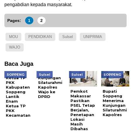
pengabdian kepada masyarakat.
Pages:
1
2
MOU
PENDIDIKAN
Sulsel
UNIPRIMA
WAJO
Baca Juga
SOPPENG
Sulsel
Sulsel
SOPPENG
Ketua TP
Kunjungan
PKK
Silaturahmi
Kabupaten
Kapolres
Pemkot
Bupati
Soppeng
Wajo ke
Makassar
Soppeng
Lantik
DPRD
Pastikan
Menerima
Enam
PSEL Tetap
Kunjungan
Ketua TP
Berjalan,
Silaturahmi
PKK
Penetapan
Kapolres
Kecamatan
Lokasi
Masih
Dibahas