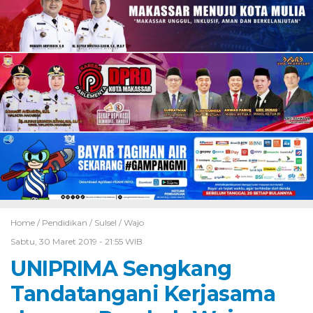
Home /
Pendidikan
/
Sulsel
/
Wajo
Sabtu, 30 Maret 2019 - 21:55 WIB
UNIPRIMA Sengkang
Tandatangani Kerjasama