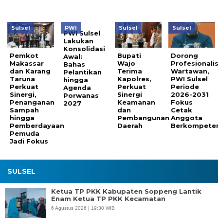
Sulsel
PWI
Sulsel
Sulsel
PWI Sulsel
Lakukan
Konsolidasi
Pemkot
Bupati
Dorong
Awal:
Makassar
Wajo
Profesionali
Bahas
dan Karang
Terima
Wartawan,
Pelantikan
Taruna
Kapolres,
PWI Sulsel
hingga
Perkuat
Perkuat
Periode
Agenda
Sinergi,
Sinergi
2026-2031
Porwanas
Penanganan
Keamanan
Fokus
2027
Sampah
dan
Cetak
hingga
Pembangunan
Anggota
Pemberdayaan
Daerah
Berkompeten
Pemuda
Jadi Fokus
SULSEL
Ketua TP PKK Kabupaten Soppeng Lantik
Enam Ketua TP PKK Kecamatan
6 Agustus 2026 | 19:30 WIB