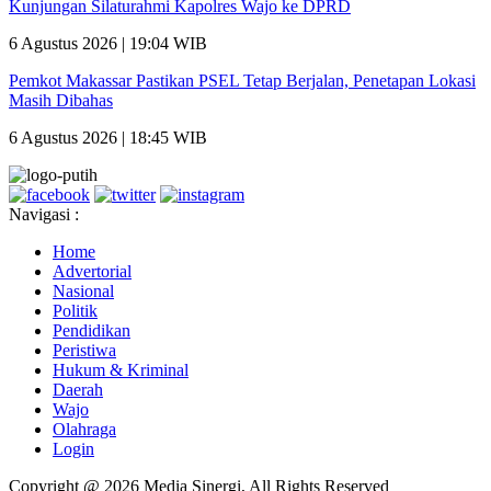
Kunjungan Silaturahmi Kapolres Wajo ke DPRD
6 Agustus 2026 | 19:04 WIB
Pemkot Makassar Pastikan PSEL Tetap Berjalan, Penetapan Lokasi
Masih Dibahas
6 Agustus 2026 | 18:45 WIB
Navigasi :
Home
Advertorial
Nasional
Politik
Pendidikan
Peristiwa
Hukum & Kriminal
Daerah
Wajo
Olahraga
Login
Copyright @ 2026 Media Sinergi, All Rights Reserved