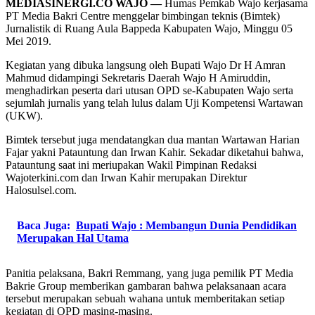
MEDIASINERGI.CO WAJO —
Humas Pemkab Wajo kerjasama
PT Media Bakri Centre menggelar bimbingan teknis (Bimtek)
Jurnalistik di Ruang Aula Bappeda Kabupaten Wajo, Minggu 05
Mei 2019.
Kegiatan yang dibuka langsung oleh Bupati Wajo Dr H Amran
Mahmud didampingi Sekretaris Daerah Wajo H Amiruddin,
menghadirkan peserta dari utusan OPD se-Kabupaten Wajo serta
sejumlah jurnalis yang telah lulus dalam Uji Kompetensi Wartawan
(UKW).
Bimtek tersebut juga mendatangkan dua mantan Wartawan Harian
Fajar yakni Patauntung dan Irwan Kahir. Sekadar diketahui bahwa,
Patauntung saat ini meriupakan Wakil Pimpinan Redaksi
Wajoterkini.com dan Irwan Kahir merupakan Direktur
Halosulsel.com.
Baca Juga:
Bupati Wajo : Membangun Dunia Pendidikan
Merupakan Hal Utama
Panitia pelaksana, Bakri Remmang, yang juga pemilik PT Media
Bakrie Group memberikan gambaran bahwa pelaksanaan acara
tersebut merupakan sebuah wahana untuk memberitakan setiap
kegiatan di OPD masing-masing.