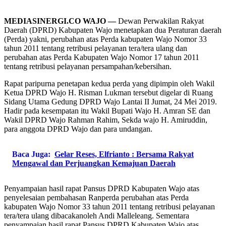
MEDIASINERGI.CO WAJO —
Dewan Perwakilan Rakyat
Daerah (DPRD) Kabupaten Wajo menetapkan dua Peraturan daerah
(Perda) yakni, perubahan atas Perda kabupaten Wajo Nomor 33
tahun 2011 tentang retribusi pelayanan tera/tera ulang dan
perubahan atas Perda Kabupaten Wajo Nomor 17 tahun 2011
tentang retribusi pelayanan persampahan/kebersihan.
Rapat paripurna penetapan kedua perda yang dipimpin oleh Wakil
Ketua DPRD Wajo H. Risman Lukman tersebut digelar di Ruang
Sidang Utama Gedung DPRD Wajo Lantai II Jumat, 24 Mei 2019.
Hadir pada kesempatan itu Wakil Bupati Wajo H. Amran SE dan
Wakil DPRD Wajo Rahman Rahim, Sekda wajo H. Amiruddin,
para anggota DPRD Wajo dan para undangan.
Baca Juga:
Gelar Reses, Elfrianto : Bersama Rakyat
Mengawal dan Perjuangkan Kemajuan Daerah
Penyampaian hasil rapat Pansus DPRD Kabupaten Wajo atas
penyelesaian pembahasan Ranperda perubahan atas Perda
kabupaten Wajo Nomor 33 tahun 2011 tentang retribusi pelayanan
tera/tera ulang dibacakanoleh Andi Malleleang. Sementara
penyampaian hasil rapat Pansus DPRD Kabupaten Wajo atas