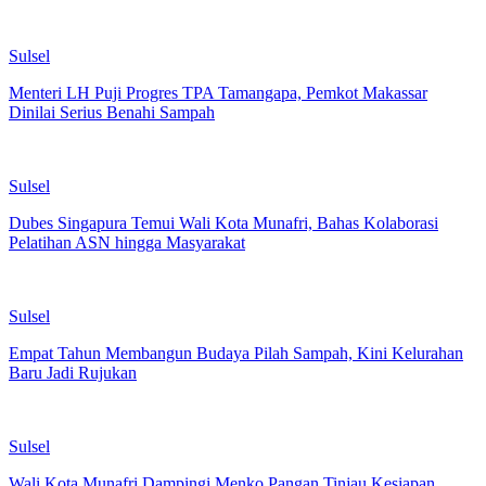
Sulsel
Menteri LH Puji Progres TPA Tamangapa, Pemkot Makassar
Dinilai Serius Benahi Sampah
Sulsel
Dubes Singapura Temui Wali Kota Munafri, Bahas Kolaborasi
Pelatihan ASN hingga Masyarakat
Sulsel
Empat Tahun Membangun Budaya Pilah Sampah, Kini Kelurahan
Baru Jadi Rujukan
Sulsel
Wali Kota Munafri Dampingi Menko Pangan Tinjau Kesiapan