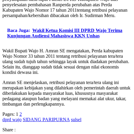
penyelesaian pembahasan Ranperda perubahan atas Perda
Kabupaten Wajo Nomor 17 tahun 2011tentang retribusi pelayanan
persampahan/kebersihan dibacakan oleh Ir. Sudirman Meru.
Baca Juga:
Wakil Ketua Komisi III DPRD Wajo Terima
Kunjungan Audiensi Mahasiswa KKN Unhas
Wakil Bupati Wajo H. Amran SE mengatakan, Perda kabupaten
Wajo Nomor 33 tahun 2011 tentang retribusi pelayanan tera/tera
ulang sudah tujuh tahun sehingga layak untuk diadakan perubahan.
Selain itu, dianggap sudah tidak sesuai dengan nilai ekonomis
kondisi dewasa ini.
Amran SE menjelaskan, retribusi pelayanan tera/tera ulang ini
merupakan kebijakan yang dilahirkan oleh pemerintah daerah untuk
diberlakukan kepada masyarakat luas, khususnya masyarakat
pedagang ataupun badan yang melayani memakai alat ukur, takar,
timbangan dan perlengkapannya.
Pages:
1
2
dprd wajo
SIDANG PARIPURNA
sulsel
Share :