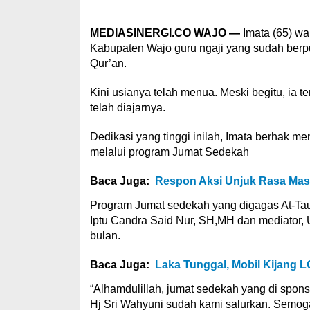
MEDIASINERGI.CO WAJO —
Imata (65) w
Kabupaten Wajo guru ngaji yang sudah berp
Qur’an.
Kini usianya telah menua. Meski begitu, ia 
telah diajarnya.
Dedikasi yang tinggi inilah, Imata berhak 
melalui program Jumat Sedekah
Baca Juga:
Respon Aksi Unjuk Rasa Mas
Program Jumat sedekah yang digagas At-Ta
Iptu Candra Said Nur, SH,MH dan mediator, 
bulan.
Baca Juga:
Laka Tunggal, Mobil Kijang 
“Alhamdulillah, jumat sedekah yang di spon
Hj Sri Wahyuni sudah kami salurkan. Semoga