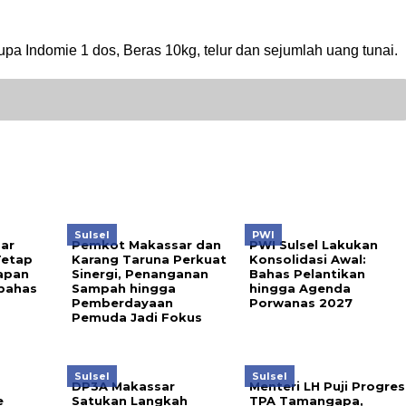
upa Indomie 1 dos, Beras 10kg, telur dan sejumlah uang tunai.
Sulsel
PWI
ar
Pemkot Makassar dan
PWI Sulsel Lakukan
Tetap
Karang Taruna Perkuat
Konsolidasi Awal:
tapan
Sinergi, Penanganan
Bahas Pelantikan
ibahas
Sampah hingga
hingga Agenda
Pemberdayaan
Porwanas 2027
Pemuda Jadi Fokus
Sulsel
Sulsel
DP3A Makassar
Menteri LH Puji Progres
e
Satukan Langkah
TPA Tamangapa,