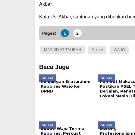
Akbar.
Kata Ust Akbar, santunan yang diberikan ber
Pages:
1
2
MASJID AT-TAUBAH
Sulsel
WAJO
Baca Juga
Sulsel
Sulsel
Kunjungan Silaturahmi
Pemkot Makass
Kapolres Wajo ke
Pastikan PSEL 
DPRD
Berjalan, Pene
Lokasi Masih D
Sulsel
Sulsel
Bupati Wajo Terima
Dorong
Kapolres, Perkuat
Profesionalism