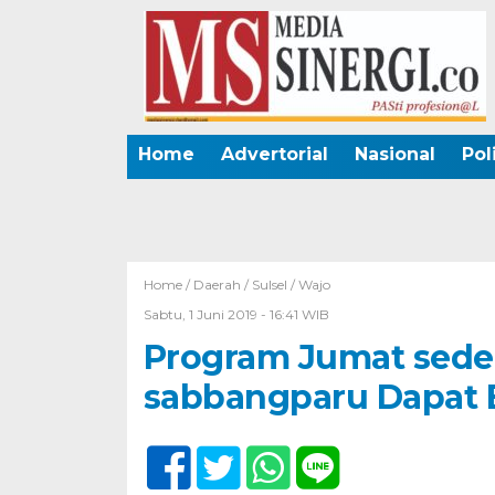
Home
Advertorial
Nasional
Pol
Home /
Daerah
/
Sulsel
/
Wajo
Sabtu, 1 Juni 2019 - 16:41 WIB
Program Jumat sedek
sabbangparu Dapat 