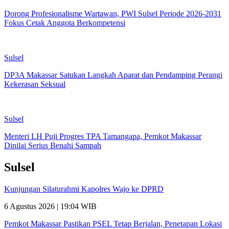
Dorong Profesionalisme Wartawan, PWI Sulsel Periode 2026-2031
Fokus Cetak Anggota Berkompetensi
Sulsel
DP3A Makassar Satukan Langkah Aparat dan Pendamping Perangi
Kekerasan Seksual
Sulsel
Menteri LH Puji Progres TPA Tamangapa, Pemkot Makassar
Dinilai Serius Benahi Sampah
Sulsel
Kunjungan Silaturahmi Kapolres Wajo ke DPRD
6 Agustus 2026 | 19:04 WIB
Pemkot Makassar Pastikan PSEL Tetap Berjalan, Penetapan Lokasi