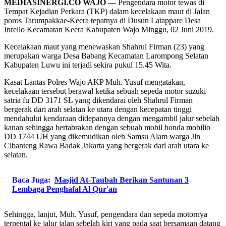
MEDIASINERGI.CO WAJO —
Pengendara motor tewas di
Tempat Kejadian Perkara (TKP) dalam kecelakaan maut di Jalan
poros Tarumpakkae-Keera tepatnya di Dusun Latappare Desa
Inrello Kecamatan Keera Kabupaten Wajo Minggu, 02 Juni 2019.
Kecelakaan maut yang menewaskan Shahrul Firman (23) yang
merupakan warga Desa Babang Kecamatan Larompong Selatan
Kabupaten Luwu ini terjadi sekira pukul 15.45 Wita.
Kasat Lantas Polres Wajo AKP Muh. Yusuf mengatakan,
kecelakaan tersebut berawal ketika sebuah sepeda motor suzuki
satria fu DD 3171 SL yang dikendarai oleh Shahrul Firman
bergerak dari arah selatan ke utara dengan kecepatan tinggi
mendahului kendaraan didepannya dengan mengambil jalur sebelah
kanan sehingga bertabrakan dengan sebuah mobil honda mobilio
DD 1744 UH yang dikemudikan oleh Samsu Alam warga Jln
Cibanteng Rawa Badak Jakarta yang bergerak dari arah utara ke
selatan.
Baca Juga:
Masjid At-Taubah Berikan Santunan 3
Lembaga Penghafal Al Qur'an
Sehingga, lanjut, Muh. Yusuf, pengendara dan sepeda motornya
terpental ke jalur jalan sebelah kiri yang pada saat bersamaan datang