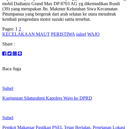
mobil Daihatzu Grand Max DP 8703 AG yg dikemudikan Rusdi
(39) yang merupakan Jln. Makmur Kelurahan Siwa Kecamatan
Pitumpanua yang bergerak dari arah selatan ke utara menabrak
kembali pengendara motor suzuki satria tersebut.
Pages:
1
2
KECELAKAAN MAUT
PERISTIWA
sulsel
WAJO
Share :
Baca Juga
Sulsel
Kunjungan Silaturahmi Kapolres Wajo ke DPRD
Sulsel
Pemkot Makassar Pastikan PSEL Tetap Berjalan, Penetapan Lokasi