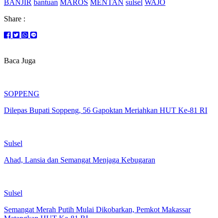
BANJIR
bantuan
MAROS
MENTAN
sulsel
WAJO
Share :
Baca Juga
SOPPENG
Dilepas Bupati Soppeng, 56 Gapoktan Meriahkan HUT Ke-81 RI
Sulsel
Ahad, Lansia dan Semangat Menjaga Kebugaran
Sulsel
Semangat Merah Putih Mulai Dikobarkan, Pemkot Makassar