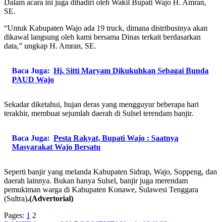
Dalam acara ini juga dihadiri oleh Wakil Bupati Wajo H. Amran,
SE.
“Untuk Kabupaten Wajo ada 19 truck, dimana distribusinya akan
dikawal langsung oleh kami bersama Dinas terkait berdasarkan
data,” ungkap H. Amran, SE.
Baca Juga:
Hj. Sitti Maryam Dikukuhkan Sebagai Bunda
PAUD Wajo
Sekadar diketahui, hujan deras yang mengguyur beberapa hari
terakhir, membuat sejumlah daerah di Sulsel terendam banjir.
Baca Juga:
Pesta Rakyat, Bupati Wajo : Saatnya
Masyarakat Wajo Bersatu
Seperti banjir yang melanda Kabupaten Sidrap, Wajo, Soppeng, dan
daerah lainnya. Bukan hanya Sulsel, banjir juga merendam
pemukiman warga di Kabupaten Konawe, Sulawesi Tenggara
(Sultra)
.(Advertorial)
Pages:
1
2