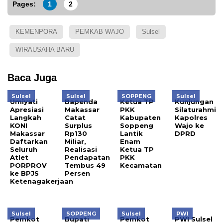
Pages:
1
2
KEMENPORA
PEMKAB WAJO
Sulsel
WIRAUSAHA BARU
Baca Juga
Sulsel
Sulsel
SOPPENG
Sulsel
Umiyati
Bapenda
Ketua TP
Kunjungan
Apresiasi
Makassar
PKK
Silaturahmi
Langkah
Catat
Kabupaten
Kapolres
KONI
Surplus
Soppeng
Wajo ke
Makassar
Rp130
Lantik
DPRD
Daftarkan
Miliar,
Enam
Seluruh
Realisasi
Ketua TP
Atlet
Pendapatan
PKK
PORPROV
Tembus 49
Kecamatan
ke BPJS
Persen
Ketenagakerjaan
Sulsel
SOPPENG
Sulsel
PWI
Pemkot
Bupati
Pemkot
PWI Sulsel