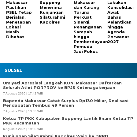
Makassar
Soppeng
Makassar
Lakukan
Pastikan
Menerima
dan Karang
Konsolidasi
PSEL Tetap
Kunjungan
Taruna
Awal:
Berjalan,
Silaturahmi
Perkuat
Bahas
Penetapan
Kapolres
Sinergi,
Pelantikan
Lokasi
Penanganan
hingga
Masih
Sampah
Agenda
Dibahas
hingga
Porwanas
Pemberdayaan
2027
Pemuda
Jadi Fokus
SULSEL
Umiyati Apresiasi Langkah KONI Makassar Daftarkan
Seluruh Atlet PORPROV ke BPJS Ketenagakerjaan
7 Agustus 2026 | 17:42 WIB
Bapenda Makassar Catat Surplus Rp130 Miliar, Realisasi
Pendapatan Tembus 49 Persen
7 Agustus 2026 | 13:53 WIB
Ketua TP PKK Kabupaten Soppeng Lantik Enam Ketua TP
PKK Kecamatan
6 Agustus 2026 | 19:30 WIB
Kunjungan Silaturahmi Kapolres Wajo ke DPRD