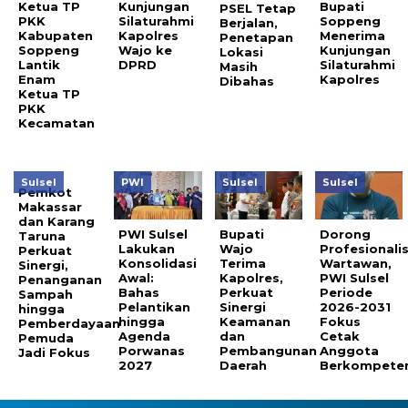
Ketua TP
Kunjungan
Bupati
PSEL Tetap
PKK
Silaturahmi
Soppeng
Berjalan,
Kabupaten
Kapolres
Menerima
Penetapan
Soppeng
Wajo ke
Kunjungan
Lokasi
Lantik
DPRD
Silaturahmi
Masih
Enam
Kapolres
Dibahas
Ketua TP
PKK
Kecamatan
Sulsel
PWI
Sulsel
Sulsel
Pemkot
Makassar
dan Karang
PWI Sulsel
Bupati
Dorong
Taruna
Lakukan
Wajo
Profesionali
Perkuat
Konsolidasi
Terima
Wartawan,
Sinergi,
Awal:
Kapolres,
PWI Sulsel
Penanganan
Bahas
Perkuat
Periode
Sampah
Pelantikan
Sinergi
2026-2031
hingga
hingga
Keamanan
Fokus
Pemberdayaan
Agenda
dan
Cetak
Pemuda
Porwanas
Pembangunan
Anggota
Jadi Fokus
2027
Daerah
Berkompeten