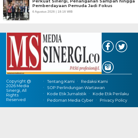
Perkuat Sinergi, Penanganan Sampah hingga
Pemberdayaan Pemuda Jadi Fokus
6 Agustus 2026 | 18:16 WIB
Copyright @
Tentang Kami
Redaksi Kami
2026 Media
SOP Perlindungan Wartawan
Sinergi, All
Kode Etik Jurnalistik
Kode Etik Perilaku
Rights
Reserved
Pedoman Media Cyber
Privacy Policy