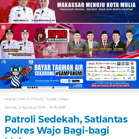
Home /
HALO POLISI
/
Sulsel
/
Wajo
Jumat, 2 Agustus 2019 - 19:15 WIB
Patroli Sedekah, Satlantas
Polres Wajo Bagi-bagi