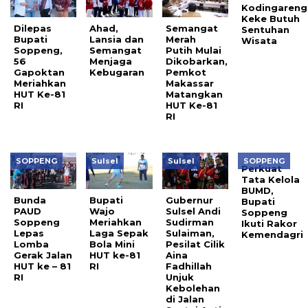
Kodingareng
Keke Butuh
Dilepas
Ahad,
Semangat
Sentuhan
Bupati
Lansia dan
Merah
Wisata
Soppeng,
Semangat
Putih Mulai
56
Menjaga
Dikobarkan,
Gapoktan
Kebugaran
Pemkot
Meriahkan
Makassar
HUT Ke-81
Matangkan
RI
HUT Ke-81
RI
SOPPENG
Sulsel
Sulsel
SOPPENG
Perkuat
Tata Kelola
BUMD,
Bunda
Bupati
Gubernur
Bupati
PAUD
Wajo
Sulsel Andi
Soppeng
Soppeng
Meriahkan
Sudirman
Ikuti Rakor
Lepas
Laga Sepak
Sulaiman,
Kemendagri
Lomba
Bola Mini
Pesilat Cilik
Gerak Jalan
HUT ke-81
Aina
HUT ke – 81
RI
Fadhillah
RI
Unjuk
Kebolehan
di Jalan