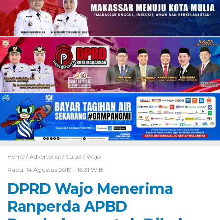
Home /
Advertorial
/
Sulsel
/
Wajo
Rabu, 14 Agustus 2019 - 16:31 WIB
DPRD Wajo Menerima
Ranperda APBD