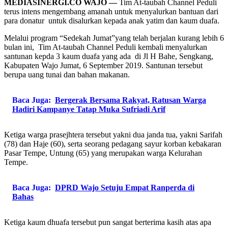
MEDIASINERGI.CO WAJO —
Tim At-taubah Channel Peduli
terus intens mengembang amanah untuk menyalurkan bantuan dari
para donatur untuk disalurkan kepada anak yatim dan kaum duafa.
Melalui program “Sedekah Jumat”yang telah berjalan kurang lebih 6
bulan ini, Tim At-taubah Channel Peduli kembali menyalurkan
santunan kepda 3 kaum duafa yang ada di Jl H Bahe, Sengkang,
Kabupaten Wajo Jumat, 6 September 2019. Santunan tersebut
berupa uang tunai dan bahan makanan.
Baca Juga:
Bergerak Bersama Rakyat, Ratusan Warga
Hadiri Kampanye Tatap Muka Sufriadi Arif
Ketiga warga prasejhtera tersebut yakni dua janda tua, yakni Sarifah
(78) dan Haje (60), serta seorang pedagang sayur korban kebakaran
Pasar Tempe, Untung (65) yang merupakan warga Kelurahan
Tempe.
Baca Juga:
DPRD Wajo Setuju Empat Ranperda di
Bahas
Ketiga kaum dhuafa tersebut pun sangat berterima kasih atas apa