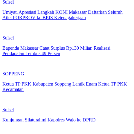
Sulsel
Umiyati Apresiasi Langkah KONI Makassar Daftarkan Seluruh
Atlet PORPROV ke BPJS Ketenagakerjaan
Sulsel
Bapenda Makassar Catat Surplus Rp130 Miliar, Realisasi
Pendapatan Tembus 49 Persen
SOPPENG
Ketua TP PKK Kabupaten Soppeng Lantik Enam Ketua TP PKK
Kecamatan
Sulsel
Kunjungan Silaturahmi Kapolres Wajo ke DPRD