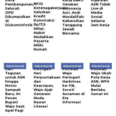
BPJS
Pembangunan,
Gerakan
ASN Tidak
Ketenagakerjaan
Seluruh
Indonesia
Live di
Salurkan
OPD
Asri, Andi
Media
Kredit
Dikumpulkan
Musdalifah:
Sosial
Konstruksi
di
Kebersihan
Selama
Rp17,5
Diskominfotik
Tanggung
Jam Kerja
Miliar,
Jawab
Makin
Bersama
Mudahkan
Peserta
Miliki
Rumah
Advertorial
Advertorial
Advertorial
Advertorial
Dari
Peringati
Pemkab
Pemkab
Teguran
Hari
Wajo
Wajo Ubah
untuk ASN
Perpustakaan
Peringati
Pola Kerja
hingga
dan
Harkitnas
ASN, WFH
Motor
Kearsipan,
ke-118,
Mulai
Sampah
Wajo Ajak
Soroti
Berlaku
Baru, Ini
Generasi
Ancaman di
Jumat Ini
Pesan
Muda
Era
Bupati
Rawat
Informasi
Wajo Saat
Literasi
Apel Pagi