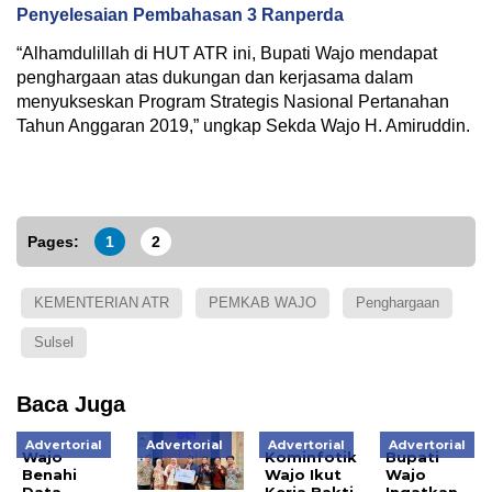
Penyelesaian Pembahasan 3 Ranperda
“Alhamdulillah di HUT ATR ini, Bupati Wajo mendapat
penghargaan atas dukungan dan kerjasama dalam
menyukseskan Program Strategis Nasional Pertanahan
Tahun Anggaran 2019,” ungkap Sekda Wajo H. Amiruddin.
Pages:
1
2
KEMENTERIAN ATR
PEMKAB WAJO
Penghargaan
Sulsel
Baca Juga
Advertorial
Advertorial
Advertorial
Advertorial
Wajo
Kominfotik
Bupati
Benahi
Wajo Ikut
Wajo
Data
Kerja Bakti
Ingatkan