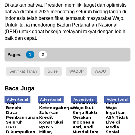
Dikatakan bahwa, Presiden memiliki target dan optimistis
bahwa di tahun 2025 mendatang seluruh bidang tanah di
Indonesia telah bersertifikat, termasuk masyarakat Wajo.
Untuk itu, ia mendorong Badan Pertanahan Nasional
(BPN) untuk dapat bekerja melayani rakyat dengan lebih
baik dan cepat.
Pages:
1
2
Sertifikat Tanah
Sulsel
WABUP
WAJO
Baca Juga
Advertorial
Advertorial
Advertorial
Advertorial
Wajo
BPJS
Kominfotik
Bupati
Benahi
Ketenagakerjaan
Wajo Ikut
Wajo
Data
Salurkan
Kerja Bakti
Ingatkan
Pembangunan,
Kredit
Gerakan
ASN Tidak
Seluruh
Konstruksi
Indonesia
Live di
OPD
Rp17,5
Asri, Andi
Media
Dikumpulkan
Miliar,
Musdalifah:
Sosial