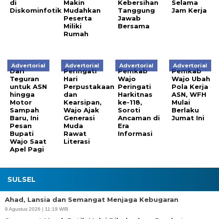
di
Makin
Kebersihan
Selama
Diskominfotik
Mudahkan
Tanggung
Jam Kerja
Peserta
Jawab
Miliki
Bersama
Rumah
Advertorial
Advertorial
Advertorial
Advertorial
Dari
Peringati
Pemkab
Pemkab
Teguran
Hari
Wajo
Wajo Ubah
untuk ASN
Perpustakaan
Peringati
Pola Kerja
hingga
dan
Harkitnas
ASN, WFH
Motor
Kearsipan,
ke-118,
Mulai
Sampah
Wajo Ajak
Soroti
Berlaku
Baru, Ini
Generasi
Ancaman di
Jumat Ini
Pesan
Muda
Era
Bupati
Rawat
Informasi
Wajo Saat
Literasi
Apel Pagi
SULSEL
Ahad, Lansia dan Semangat Menjaga Kebugaran
9 Agustus 2026 | 11:19 WIB