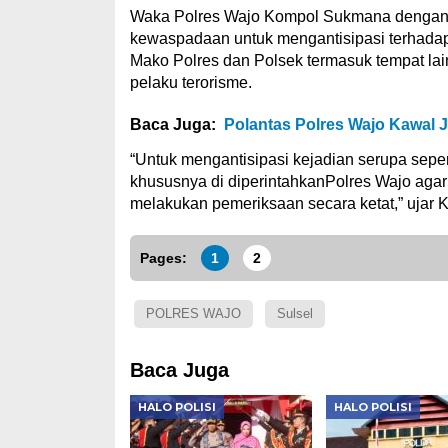
Waka Polres Wajo Kompol Sukmana dengan 
kewaspadaan untuk mengantisipasi terhadap
Mako Polres dan Polsek termasuk tempat la
pelaku terorisme.
Baca Juga:
Polantas Polres Wajo Kawal 
“Untuk mengantisipasi kejadian serupa seper
khususnya di diperintahkanPolres Wajo agar
melakukan pemeriksaan secara ketat,” uja
Pages:
1
2
POLRES WAJO
Sulsel
Baca Juga
HALO POLISI
HALO POLISI