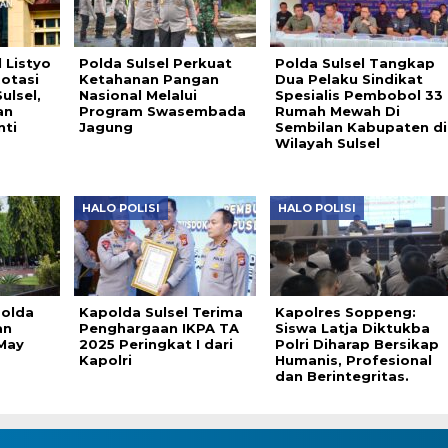
 Listyo
Polda Sulsel Perkuat
Polda Sulsel Tangkap
otasi
Ketahanan Pangan
Dua Pelaku Sindikat
ulsel,
Nasional Melalui
Spesialis Pembobol 33
an
Program Swasembada
Rumah Mewah Di
nti
Jagung
Sembilan Kabupaten di
Wilayah Sulsel
HALO POLISI
HALO POLISI
Polda
Kapolda Sulsel Terima
Kapolres Soppeng:
an
Penghargaan IKPA TA
Siswa Latja Diktukba
May
2025 Peringkat I dari
Polri Diharap Bersikap
Kapolri
Humanis, Profesional
dan Berintegritas.