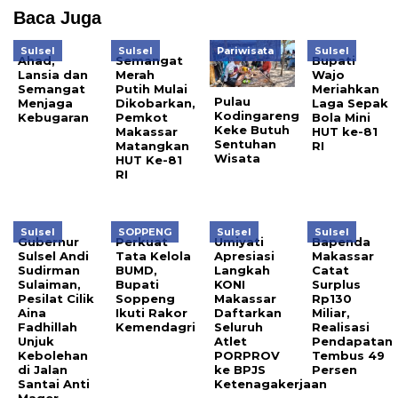
Baca Juga
Sulsel
Sulsel
Pariwisata
Sulsel
Ahad,
Semangat
Bupati
Lansia dan
Merah
Wajo
Semangat
Putih Mulai
Meriahkan
Pulau
Menjaga
Dikobarkan,
Laga Sepak
Kodingareng
Kebugaran
Pemkot
Bola Mini
Keke Butuh
Makassar
HUT ke-81
Sentuhan
Matangkan
RI
Wisata
HUT Ke-81
RI
Sulsel
SOPPENG
Sulsel
Sulsel
Gubernur
Perkuat
Umiyati
Bapenda
Sulsel Andi
Tata Kelola
Apresiasi
Makassar
Sudirman
BUMD,
Langkah
Catat
Sulaiman,
Bupati
KONI
Surplus
Pesilat Cilik
Soppeng
Makassar
Rp130
Aina
Ikuti Rakor
Daftarkan
Miliar,
Fadhillah
Kemendagri
Seluruh
Realisasi
Unjuk
Atlet
Pendapatan
Kebolehan
PORPROV
Tembus 49
di Jalan
ke BPJS
Persen
Santai Anti
Ketenagakerjaan