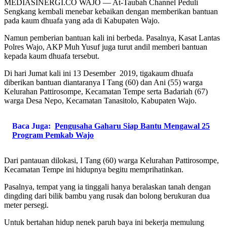
MEDIASINERGI.CO WAJO — At-Taubah Channel Peduli
Sengkang kembali menebar kebaikan dengan memberikan bantuan
pada kaum dhuafa yang ada di Kabupaten Wajo.
Namun pemberian bantuan kali ini berbeda. Pasalnya, Kasat Lantas
Polres Wajo, AKP Muh Yusuf juga turut andil memberi bantuan
kepada kaum dhuafa tersebut.
Di hari Jumat kali ini 13 Desember 2019, tigakaum dhuafa
diberikan bantuan diantaranya I Tang (60) dan Ani (55) warga
Kelurahan Pattirosompe, Kecamatan Tempe serta Badariah (67)
warga Desa Nepo, Kecamatan Tanasitolo, Kabupaten Wajo.
Baca Juga:
Pengusaha Gaharu Siap Bantu Mengawal 25
Program Pemkab Wajo
Dari pantauan dilokasi, I Tang (60) warga Kelurahan Pattirosompe,
Kecamatan Tempe ini hidupnya begitu memprihatinkan.
Pasalnya, tempat yang ia tinggali hanya beralaskan tanah dengan
dingding dari bilik bambu yang rusak dan bolong berukuran dua
meter persegi.
Untuk bertahan hidup nenek paruh baya ini bekerja memulung