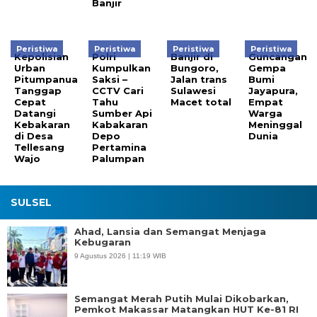
Banjir
Peristiwa
Peristiwa
Peristiwa
Peristiwa
Kepolisian
Polri
Banjir di
Guncangan
Urban
Kumpulkan
Bungoro,
Gempa
Pitumpanua
Saksi –
Jalan trans
Bumi
Tanggap
CCTV Cari
Sulawesi
Jayapura,
Cepat
Tahu
Macet total
Empat
Datangi
Sumber Api
Warga
Kebakaran
Kabakaran
Meninggal
di Desa
Depo
Dunia
Tellesang
Pertamina
Wajo
Palumpan
SULSEL
Ahad, Lansia dan Semangat Menjaga
Kebugaran
9 Agustus 2026 | 11:19 WIB
Semangat Merah Putih Mulai Dikobarkan,
Pemkot Makassar Matangkan HUT Ke-81 RI