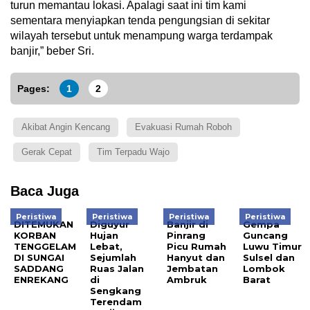
turun memantau lokasi. Apalagi saat ini tim kami
sementara menyiapkan tenda pengungsian di sekitar
wilayah tersebut untuk menampung warga terdampak
banjir,” beber Sri.
Pages:
1
2
Akibat Angin Kencang
Evakuasi Rumah Roboh
Gerak Cepat
Tim Terpadu Wajo
Baca Juga
Peristiwa
Peristiwa
Peristiwa
Peristiwa
DITEMUKAN
Diguyur
Banjir di
Gempa
KORBAN
Hujan
Pinrang
Guncang
TENGGELAM
Lebat,
Picu Rumah
Luwu Timur
DI SUNGAI
Sejumlah
Hanyut dan
Sulsel dan
SADDANG
Ruas Jalan
Jembatan
Lombok
ENREKANG
di
Ambruk
Barat
Sengkang
Terendam