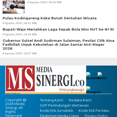
9 Agustus 2026 | 08:44 WIB
Pulau Kodingareng Keke Butuh Sentuhan Wisata
9 Agustus 2026 | 08:01 WIB
Bupati Wajo Meriahkan Laga Sepak Bola Mini HUT ke-81 RI
8 Agustus 2026 | 19:16 WIB
Gubernur Sulsel Andi Sudirman Sulaiman, Pesilat Cilik Aina
Fadhillah Unjuk Kebolehan di Jalan Santai Anti Mager
2026
8 Agustus 2026 | 16:57 WIB
Copyright @
Tentang Kami
Redaksi Kami
2026 Media
SOP Perlindungan Wartawan
Sinergi, All
Kode Etik Jurnalistik
Kode Etik Perilaku
Rights
Reserved
Pedoman Media Cyber
Privacy Policy