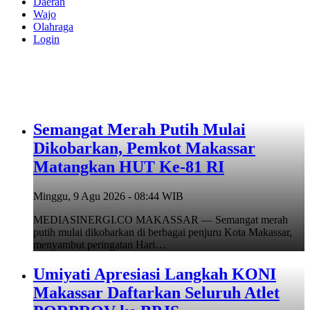
Daerah
Wajo
Olahraga
Login
Semangat Merah Putih Mulai
Dikobarkan, Pemkot Makassar
Matangkan HUT Ke-81 RI
Minggu, 9 Agu 2026 - 08:44 WIB
MEDIASINERGI.CO MAKASSAR — Semangat merah
putih mulai dikobarkan di berbagai penjuru Kota Makassar,
menyambut peringatan Hari…
Umiyati Apresiasi Langkah KONI
Makassar Daftarkan Seluruh Atlet