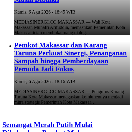
Kamis, 6 Agu 2026 - 18:45 WIB
MEDIASINERGI.CO MAKASSAR — Wali Kota
Makassar, Munafri Arifuddin, memastikan Pemerintah Kota
Makassar tetap membuka ruang dialog…
Pemkot Makassar dan Karang
Taruna Perkuat Sinergi, Penanganan
Sampah hingga Pemberdayaan
Pemuda Jadi Fokus
Kamis, 6 Agu 2026 - 18:16 WIB
MEDIASINERGI.CO MAKASSAR — Pengurus Karang
Taruna Kota Makassar menegaskan komitmennya menjadi
mitra strategis Pemerintah Kota Makassar…
Semangat Merah Putih Mulai