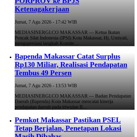
PORPROV ke BPJS
Ketenagakerjaan
Jumat, 7 Agu 2026 - 17:42 WIB
MEDIASINERGI.CO MAKASSAR — Ketua Ikatan
Pencak Silat Indonesia (IPSI) Kota Makassar, Hj. Umiyati,
mengapresiasi langkah Komite…
Bapenda Makassar Catat Surplus
Rp130 Miliar, Realisasi Pendapatan
Tembus 49 Persen
Jumat, 7 Agu 2026 - 13:53 WIB
MEDIASINERGI.CO MAKASSAR — Badan Pendapatan
Daerah (Bapenda) Kota Makassar mencatat kinerja
pendapatan daerah pada triwulan II…
Pemkot Makassar Pastikan PSEL
Tetap Berjalan, Penetapan Lokasi
Masih Dibahas