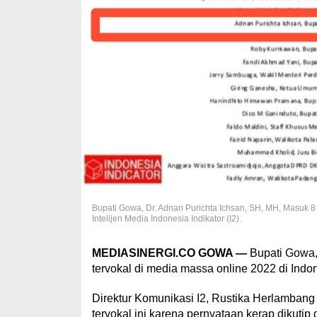
Bupati Gowa, Dr. Adnan Purichta Ichsan, SH, MH, Masuk 8
Intelijen Media Indonesia Indikator (I2).
MEDIASINERGI.CO GOWA —
Bupati Gowa, 
tervokal di media massa online 2022 di Indon
Direktur Komunikasi I2, Rustika Herlamban
tervokal ini karena pernyataan kerap dikuti