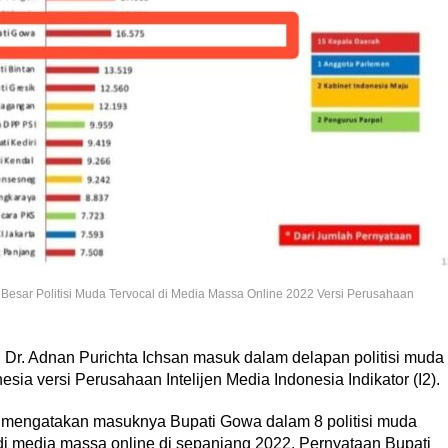
 Besar Politisi Muda Tervocal di Media Massa Online 2022 Versi Perusahaan
Dr. Adnan Purichta Ichsan masuk dalam delapan politisi muda
esia versi Perusahaan Intelijen Media Indonesia Indikator (I2).
g mengatakan masuknya Bupati Gowa dalam 8 politisi muda
p di media massa online di sepanjang 2022. Pernyataan Bupati