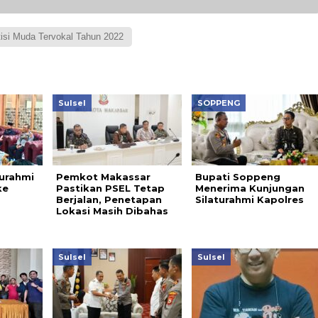
tisi Muda Tervokal Tahun 2022
Sulsel
SOPPENG
turahmi
Pemkot Makassar
Bupati Soppeng
ke
Pastikan PSEL Tetap
Menerima Kunjungan
Berjalan, Penetapan
Silaturahmi Kapolres
Lokasi Masih Dibahas
Sulsel
Sulsel